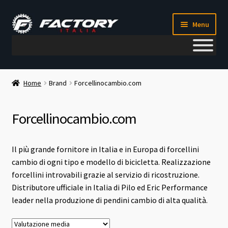
Vai
Vai
Menu
alla
al
navigazione
contenuto
Il mio account
Home
Brand
Forcellinocambio.com
Metodi di pagamento
Forcellinocambio.com
Chi siamo
Il più grande fornitore in Italia e in Europa di forcellini
Contatti
cambio di ogni tipo e modello di bicicletta. Realizzazione
forcellini introvabili grazie al servizio di ricostruzione.
Blog
Distributore ufficiale in Italia di Pilo ed Eric Performance
leader nella produzione di pendini cambio di alta qualità.
Corso meccanico bici