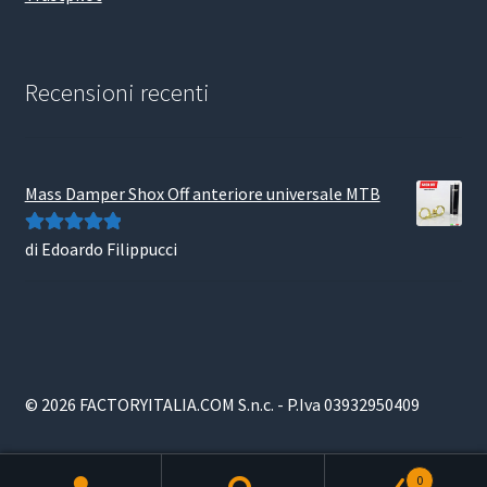
Recensioni recenti
Mass Damper Shox Off anteriore universale MTB
di Edoardo Filippucci
Valutato
5
su
5
© 2026 FACTORYITALIA.COM S.n.c. - P.Iva 03932950409
0