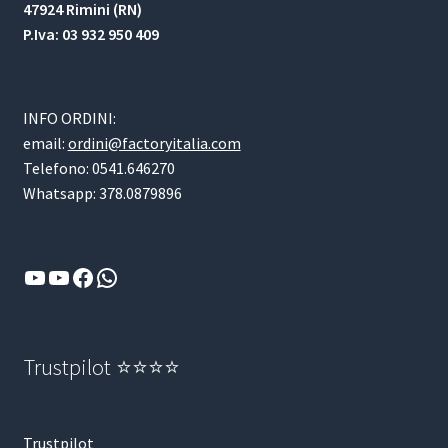
47924 Rimini (RN)
P.Iva: 03 932 950 409
INFO ORDINI:
email:
ordini@factoryitalia.com
Telefono: 0541.646270
Whatsapp: 378.0879896
YouTube
YouTube
Facebook
WhatsApp
Trustpilot ⭐⭐⭐⭐
Trustpilot