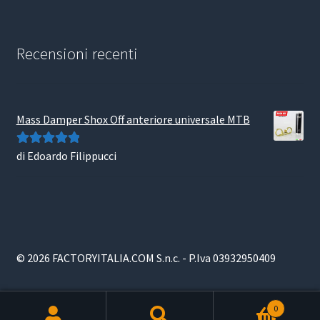
Recensioni recenti
Mass Damper Shox Off anteriore universale MTB
di Edoardo Filippucci
Valutato
5
su
5
© 2026 FACTORYITALIA.COM S.n.c. - P.Iva 03932950409
0