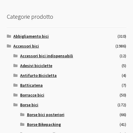
Categorie prodotto
Abbigliamento bici
(310)
Accessori bici
(1986)
Accessori bici indispensabili
(12)
Adesivi biciclette
(5)
Antifurto Bicicletta
(4)
Batticatena
(7)
Borracce bici
(50)
Borse bici
(172)
Borse bici posteriori
(66)
Borse Bikepacking
(41)