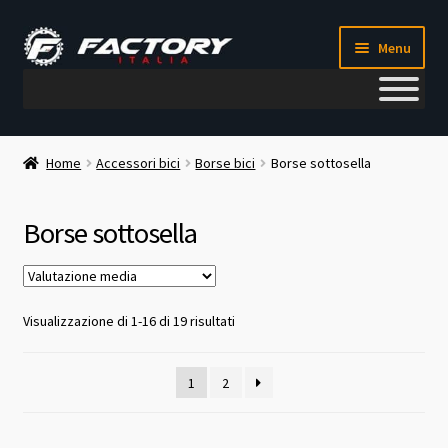
Vai
Vai
Menu
alla
al
navigazione
contenuto
Il mio account
Home
Accessori bici
Borse bici
Borse sottosella
Metodi di pagamento
Borse sottosella
Chi siamo
Contatti
Valutazione
Visualizzazione di 1-16 di 19 risultati
media
Blog
1
2
Corso meccanico bici