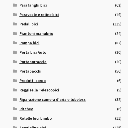
Parafanghi bici
(63)
Paraveste e retine bici
(19)
Pedali bici
(115)
Piantoni manubrio
(24)
Pompa bici
(82)
Porta bici Auto
(20)
Portaborraccia
(20)
Portapacchi
(56)
Prodotti corpo
(6)
Reggisella Telescopici
(5)
Riparazione camera d'aria e tubeless
(32)
Ritchey
(6)
Rotelle bici bimbo
(11)
Seggiolino bici
(125)