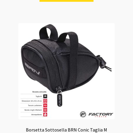
era:
è:
14,00 €.
13,00 €.
Borsetta Sottosella BRN Conic Taglia M