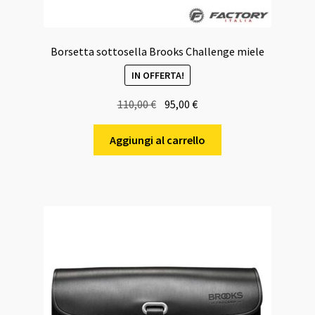
Borsetta sottosella Brooks Challenge miele
IN OFFERTA!
Il
Il
110,00
€
95,00
€
prezzo
prezzo
originale
attuale
Aggiungi al carrello
era:
è:
110,00 €.
95,00 €.