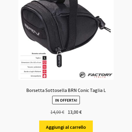
Borsetta Sottosella BRN Conic Taglia L
IN OFFERTA!
Il
Il
14,00
€
13,00
€
prezzo
prezzo
originale
attuale
Aggiungi al carrello