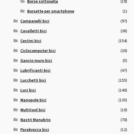
Borse sottosella
(19)
Borsette per smartphone
(1)
Campanelli bici
(97)
Cavalletti bici
(38)
Cestini bici
(154)
Ciclocomputer bici
(20)
Gancio muro bici
(5)
Lubrificanti bici
(47)
Lucchetti bici
(155)
Luci bici
(140)
Manopole bici
(135)
Multitool bici
(10)
Nastri Manubrio
(70)
Parabrezza bici
(12)