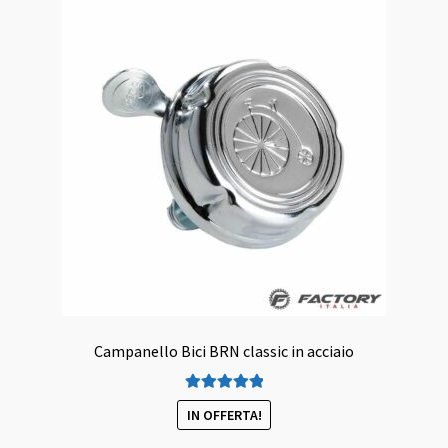
Campanello Bici BRN classic in acciaio
Valutato
5.00
IN OFFERTA!
su 5