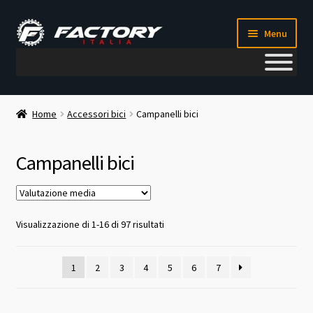
Vai
Vai
Menu
alla
al
navigazione
contenuto
Il mio account
Home
Accessori bici
Campanelli bici
Metodi di pagamento
Campanelli bici
Chi siamo
Contatti
Valutazione
Visualizzazione di 1-16 di 97 risultati
media
Blog
1
2
3
4
5
6
7
Corso meccanico bici