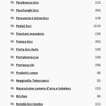
Parabrezza bici
(12)
Parafanghi bici
(63)
Paraveste e retine bici
(19)
Pedali bici
(115)
Piantoni manubrio
(24)
Pompa bici
(82)
Porta bici Auto
(20)
Portaborraccia
(20)
Portapacchi
(56)
Prodotti corpo
(6)
Reggisella Telescopici
(5)
Riparazione camera d'aria e tubeless
(32)
Ritchey
(6)
Rotelle bici bimbo
(11)