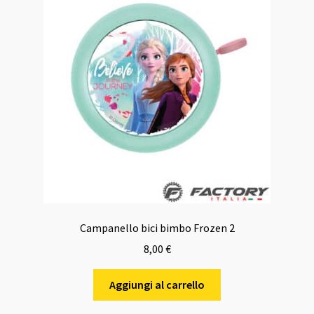
opzioni
possono
essere
scelte
nella
pagina
del
prodotto
Campanello bici bimbo Frozen 2
8,00
€
Aggiungi al carrello