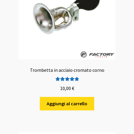
nella
pagina
del
prodotto
Trombetta in acciaio cromato corno
Valutato
5.00
10,00
€
su 5
Aggiungi al carrello