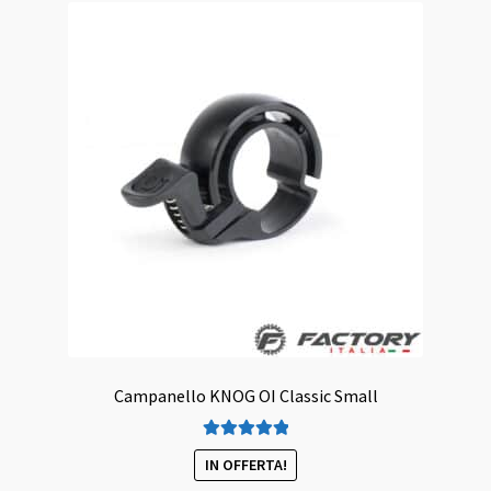
Campanello KNOG OI Classic Small
Valutato
5.00
IN OFFERTA!
su 5