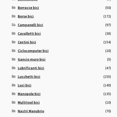
Borracce bici
(50)
Borse bici
(172)
Campanelli bici
(97)
Cavalletti bici
(38)
Cestini bici
(154)
Ciclocomputer bici
(20)
Gancio muro bici
(5)
Lubrificanti bici
(47)
Lucchetti bici
(155)
Luci bici
(140)
Manopole bici
(135)
Multitool bici
(10)
Nastri Manubrio
(70)