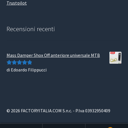
Trustpilot
Recensioni recenti
Mass Damper Shox Off anteriore universale MTB
di Edoardo Filippucci
Valutato
5
su
5
© 2026 FACTORYITALIA.COM S.n.c. - P.Iva 03932950409