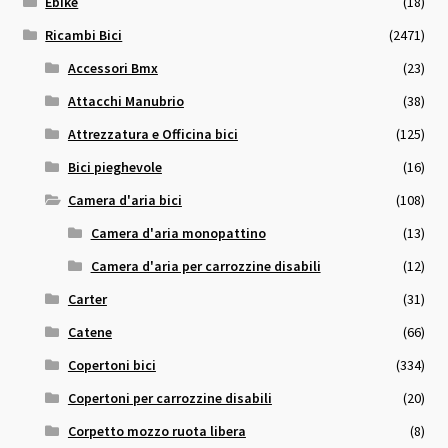
Ebike
(18)
Ricambi Bici
(2471)
Accessori Bmx
(23)
Attacchi Manubrio
(38)
Attrezzatura e Officina bici
(125)
Bici pieghevole
(16)
Camera d'aria bici
(108)
Camera d'aria monopattino
(13)
Camera d'aria per carrozzine disabili
(12)
Carter
(31)
Catene
(66)
Copertoni bici
(334)
Copertoni per carrozzine disabili
(20)
Corpetto mozzo ruota libera
(8)