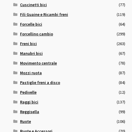
Cuscinetti bici
(77)
Fili Guaine e Ricambi freni
(119)
Forcelle bici
(64)
Forcellino cambio
(299)
Freni bici
(263)
Manubri bici
(67)
Movimento centrale
(78)
Mozzi ruota
(87)
Pastiglie freni a disco
(84)
Pedivelle
(12)
Raggi bici
(137)
Reggisella
(99)
Ruote
(106)
Ruote e Accessori
(70)