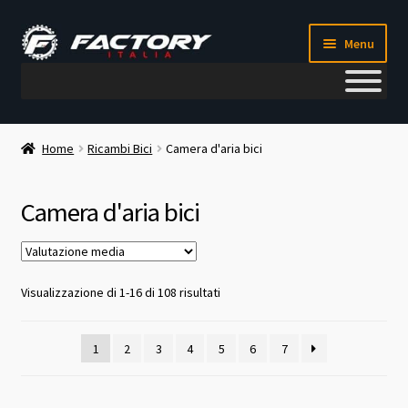
Vai
Vai
Menu
alla
al
navigazione
contenuto
Il mio account
Home
Ricambi Bici
Camera d'aria bici
Metodi di pagamento
Camera d'aria bici
Chi siamo
Contatti
Valutazione
Visualizzazione di 1-16 di 108 risultati
media
Blog
1
2
3
4
5
6
7
Corso meccanico bici