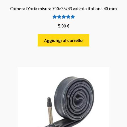
Camera D’aria misura 700×35/43 valvola italiana 40 mm
Valutato
5.00
5,00
€
su 5
Aggiungi al carrello