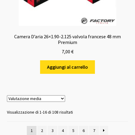
Camera D’aria 26×1.90-2.125 valvola francese 48 mm
Premium
7,00
€
Aggiungi al carrello
Valutazione
Visualizzazione di 1-16 di 108 risultati
media
1
2
3
4
5
6
7