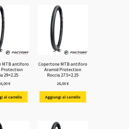
opzioni
possono
essere
scelte
nella
pagina
del
prodotto
 MTB antiforo
Copertone MTB antiforo
 Protection
Aramid Protection
ia 29×2.25
Roccia 27.5×2.25
26,00
€
26,00
€
i al carrello
Aggiungi al carrello