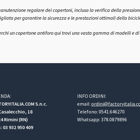
anutenzione regolare dei copertoni, inclusa la verifica della pressione
igliata per garantire la sicurezza e le prestazioni ottimali della bicicl
erchi un copertone antiforo qui trovi una vasta gamma di modelli e di
ENDA:
INFO ORDINI:
ORYITALIA.COM S.n.c.
email:
ordini@factoryitalia.
Casalecchio, 18
Telefono: 0541.646270
4 Rimini (RN)
Whatsapp: 378.0879896
a: 03 932 950 409