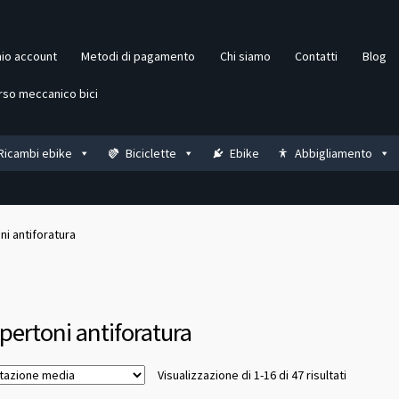
mio account
Metodi di pagamento
Chi siamo
Contatti
Blog
rso meccanico bici
Ricambi ebike
Biciclette
Ebike
Abbigliamento
i antiforatura
pertoni antiforatura
Valutazio
Visualizzazione di 1-16 di 47 risultati
media