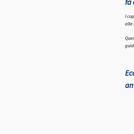
fa 
I co
alle
Ques
guid
Ec
an