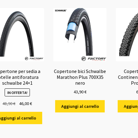
pertone per sedia a
Copertone bici Schwalbe
Copert
otelle antiforatura
Marathon Plus 700X35
Continent
schwalbe 24×1
nero
Pro
43,90
€
IN OFFERTA!
Il
Il
48,90
€
46,00
€
Aggiungi al carrello
Aggiung
prezzo
prezzo
originale
attuale
Aggiungi al carrello
era:
è:
48,90 €.
46,00 €.