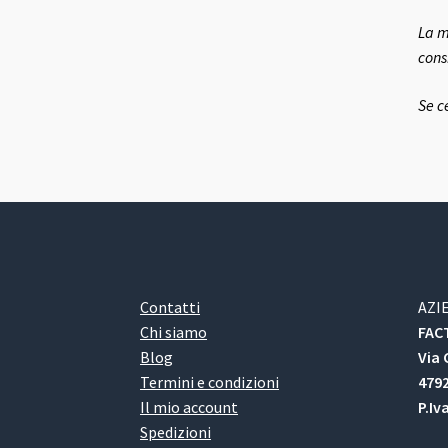
La m
cons
Se c
Contatti
AZI
Chi siamo
FACT
Blog
Via 
Termini e condizioni
4792
Il mio account
P.Iv
Spedizioni