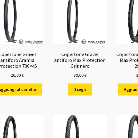
Copertone Gravel
Copertone Gravel
Copertone
antiforo Aramid
antiforo Max Protection
Max Prot
Protection 700×45
Grit nero
2
26,00
€
30,00
€
Questo
Aggiungi al carrello
Scegli
Aggiung
prodotto
ha
più
varianti.
Le
opzioni
possono