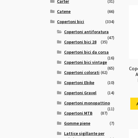
Carter
(31)
Catene
(66)
Copertoni bici
(334)
Copertoni antiforatura
(47)
Copertoni bici 28
(35)
Copertoni bici da corsa
(16)
Copertoni bici vintage
(65)
Cop
Copertoni colorati
(62)
A
Copertoni Ebike
(10)
Copertoni Gravel
(14)
Copertoni monopattino
(11)
Copertoni MTB
(87)
Gomme piene
(7)
Lattice sigillante per