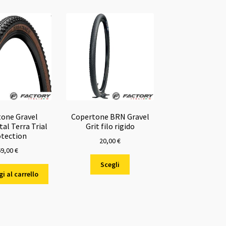
one Gravel
Copertone BRN Gravel
al Terra Trial
Grit filo rigido
tection
20,00
€
69,00
€
Questo
Scegli
prodotto
i al carrello
ha
più
varianti.
Le