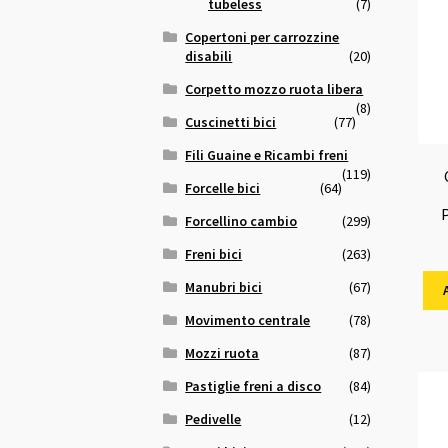
tubeless
(7)
Copertoni per carrozzine
disabili
(20)
Corpetto mozzo ruota libera
(8)
Cuscinetti bici
(77)
Fili Guaine e Ricambi freni
(119)
Forcelle bici
(64)
Forcellino cambio
(299)
Freni bici
(263)
Manubri bici
(67)
Movimento centrale
(78)
Mozzi ruota
(87)
Pastiglie freni a disco
(84)
Pedivelle
(12)