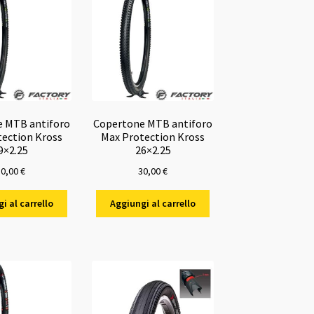
 MTB antiforo
Copertone MTB antiforo
ection Kross
Max Protection Kross
9×2.25
26×2.25
30,00
€
30,00
€
i al carrello
Aggiungi al carrello