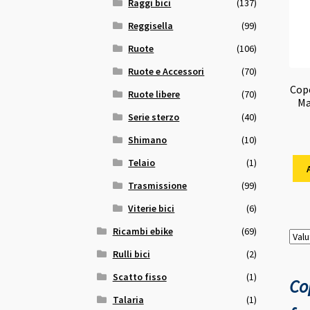
Raggi bici
(137)
Reggisella
(99)
Ruote
(106)
Ruote e Accessori
(70)
Cop
Ruote libere
(70)
Ma
Serie sterzo
(40)
Shimano
(10)
Telaio
(1)
Trasmissione
(99)
Viterie bici
(6)
Ricambi ebike
(69)
Rulli bici
(2)
Scatto fisso
(1)
Co
Talaria
(1)