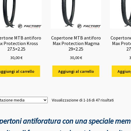
essere
scelte
nella
pagina
del
prodotto
ertone MTB antiforo
Copertone MTB antiforo
Copertone
x Protection Kross
Max Protection Magma
Max Prot
27.5×2.25
29×2.25
27
30,00
€
30,00
€
Aggiungi al carrello
Aggiungi al carrello
Aggiung
Valutazio
Visualizzazione di 1-16 di 47 risultati
media
pertoni antiforatura con una speciale memb