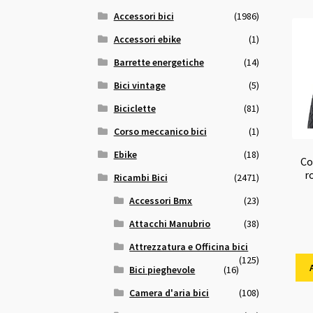
Accessori bici
(1986)
Accessori ebike
(1)
Barrette energetiche
(14)
Bici vintage
(5)
Biciclette
(81)
Corso meccanico bici
(1)
Ebike
(18)
Co
r
Ricambi Bici
(2471)
Accessori Bmx
(23)
Attacchi Manubrio
(38)
Attrezzatura e Officina bici
(125)
Bici pieghevole
(16)
Camera d'aria bici
(108)