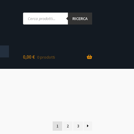
Products
search
RICERCA
0,00
€
0 prodotti
ne
1
2
3