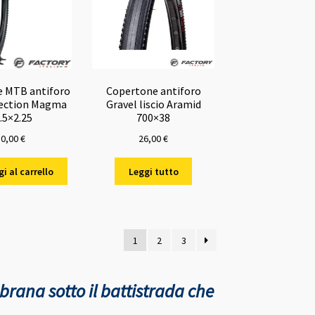
 MTB antiforo
Copertone antiforo
ection Magma
Gravel liscio Aramid
.5×2.25
700×38
30,00
€
26,00
€
i al carrello
Leggi tutto
ne
1
2
3
rana sotto il battistrada che