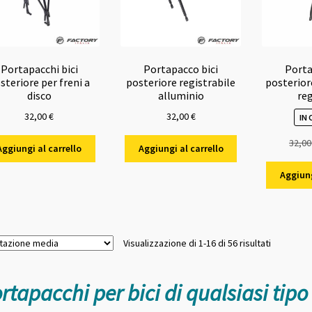
Portapacchi bici
Portapacco bici
Porta
steriore per freni a
posteriore registrabile
posterior
disco
alluminio
re
32,00
€
32,00
€
IN
32,0
Aggiungi al carrello
Aggiungi al carrello
Aggiung
Valutazio
Visualizzazione di 1-16 di 56 risultati
media
rtapacchi per bici di qualsiasi tipo 