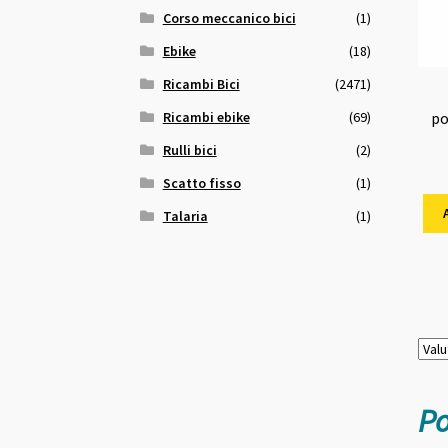
Corso meccanico bici
(1)
Ebike
(18)
Ricambi Bici
(2471)
Ricambi ebike
(69)
po
Rulli bici
(2)
Scatto fisso
(1)
Talaria
(1)
Po