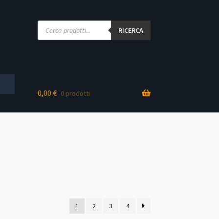
Products
search
RICERCA
0,00
€
0 prodotti
ne
1
2
3
4