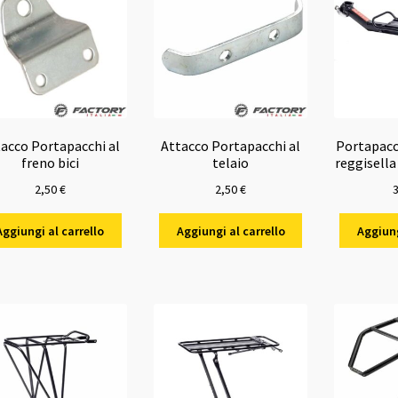
acco Portapacchi al
Attacco Portapacchi al
Portapacch
freno bici
telaio
reggisell
2,50
€
2,50
€
Aggiungi al carrello
Aggiungi al carrello
Aggiung