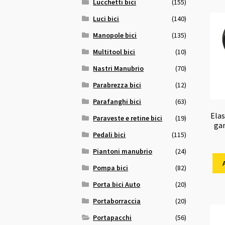
Lucchetti bici
(155)
Luci bici
(140)
Manopole bici
(135)
Multitool bici
(10)
Nastri Manubrio
(70)
Parabrezza bici
(12)
Parafanghi bici
(63)
Elas
Paraveste e retine bici
(19)
gan
Pedali bici
(115)
Piantoni manubrio
(24)
Pompa bici
(82)
Porta bici Auto
(20)
Portaborraccia
(20)
Portapacchi
(56)