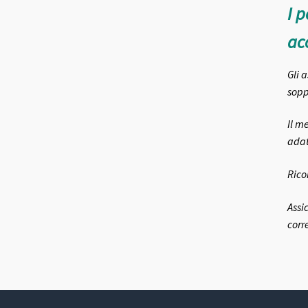
I p
acc
Gli 
sopp
Il m
adat
Rico
Assi
corr