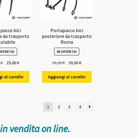
pacco bici
Portapacco bici
e da trasporto
posteriore da trasporto
golabile
Roma
 OFFERTA!
IN OFFERTA!
Il
Il
Il
Il
0
€
29,00
€
36,00
€
30,00
€
prezzo
prezzo
prezzo
prezzo
originale
attuale
originale
attuale
i al carrello
Aggiungi al carrello
era:
è:
era:
è:
32,00 €.
29,00 €.
36,00 €.
30,00 €.
ne
1
2
3
4
in vendita on line.