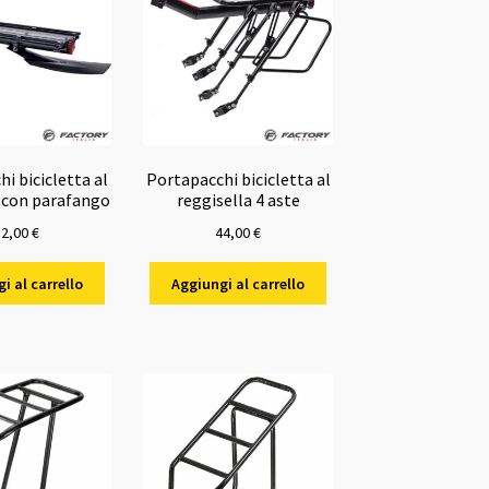
possono
essere
scelte
nella
pagina
del
prodotto
i bicicletta al
Portapacchi bicicletta al
a con parafango
reggisella 4 aste
32,00
€
44,00
€
i al carrello
Aggiungi al carrello