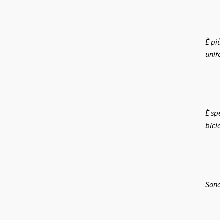
È pi
unif
È sp
bici
Sono