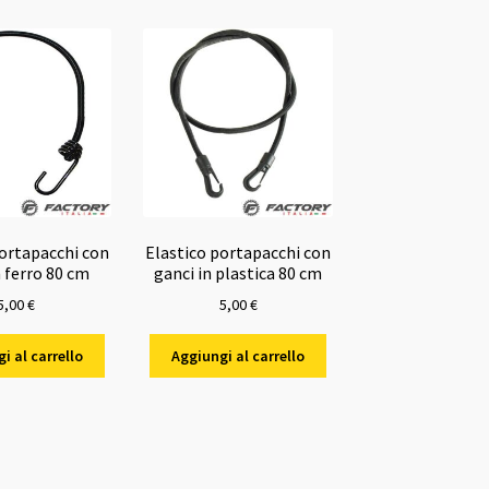
portapacchi con
Elastico portapacchi con
n ferro 80 cm
ganci in plastica 80 cm
5,00
€
5,00
€
i al carrello
Aggiungi al carrello