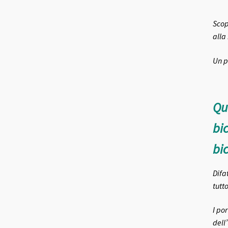
Scop
alla
Un p
Qu
bi
bic
Difa
tutt
I po
dell