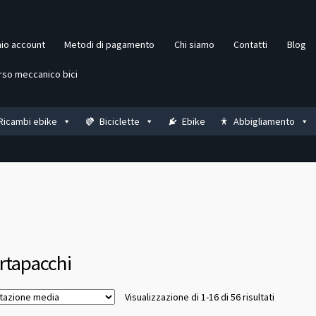
mio account
Metodi di pagamento
Chi siamo
Contatti
Blog
rso meccanico bici
Ricambi ebike
Biciclette
Ebike
Abbigliamento
rtapacchi
Valutazio
Visualizzazione di 1-16 di 56 risultati
media