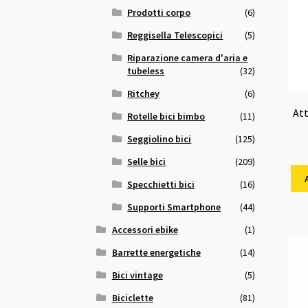
Prodotti corpo
(6)
Reggisella Telescopici
(5)
Riparazione camera d'aria e
tubeless
(32)
Ritchey
(6)
Att
Rotelle bici bimbo
(11)
Seggiolino bici
(125)
Selle bici
(209)
Specchietti bici
(16)
Supporti Smartphone
(44)
Accessori ebike
(1)
Barrette energetiche
(14)
Bici vintage
(5)
Biciclette
(81)