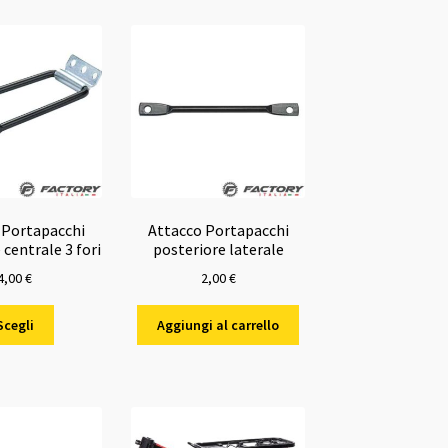
 Portapacchi
Attacco Portapacchi
 centrale 3 fori
posteriore laterale
4,00
€
2,00
€
Questo
Scegli
Aggiungi al carrello
prodotto
ha
più
varianti.
Le
opzioni