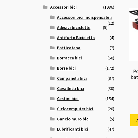
Accessori bici
(1986)
Accessori bici indispensabili
(12)
Adesivi biciclette
(5)
Antifurto Bicicletta
(4)
Batticatena
(7)
Borracce bici
(50)
Borse bici
(172)
Po
bat
Campanelli bici
(97)
Cavalletti bici
(38)
Cestini bici
(154)
Ciclocomputer bici
(20)
Gancio muro bici
(5)
Lubrificanti bici
(47)