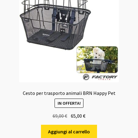
Cesto per trasporto animali BRN Happy Pet
IN OFFERTA!
Il
Il
69,00
€
65,00
€
prezzo
prezzo
originale
attuale
Aggiungi al carrello