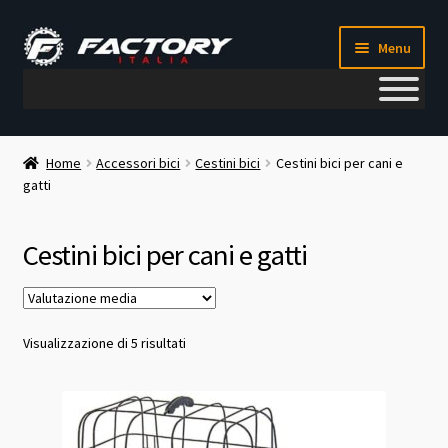
Vai
Vai
Menu
alla
al
navigazione
contenuto
Il mio account
Home
Accessori bici
Cestini bici
Cestini bici per cani e
gatti
Metodi di pagamento
Chi siamo
Cestini bici per cani e gatti
Contatti
Valutazione
Visualizzazione di 5 risultati
Blog
media
Corso meccanico bici