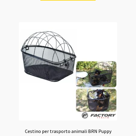
era:
è:
69,00 €.
65,00 €.
Cestino per trasporto animali BRN Puppy