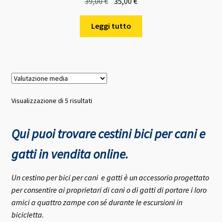
Il
Il
39,00
€
35,00
€
prezzo
prezzo
originale
attuale
Leggi tutto
era:
è:
39,00 €.
35,00 €.
Valutazione
Visualizzazione di 5 risultati
media
Qui puoi trovare cestini bici per cani e
gatti in vendita online.
Un cestino per bici per cani e gatti è un accessorio progettato
per consentire ai proprietari di cani o di gatti di portare i loro
amici a quattro zampe con sé durante le escursioni in
bicicletta.