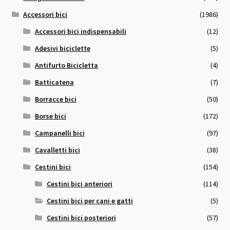
Accessori bici
(1986)
Accessori bici indispensabili
(12)
Adesivi biciclette
(5)
Antifurto Bicicletta
(4)
Batticatena
(7)
Borracce bici
(50)
Borse bici
(172)
Campanelli bici
(97)
Cavalletti bici
(38)
Cestini bici
(154)
Cestini bici anteriori
(114)
Cestini bici per cani e gatti
(5)
Cestini bici posteriori
(57)