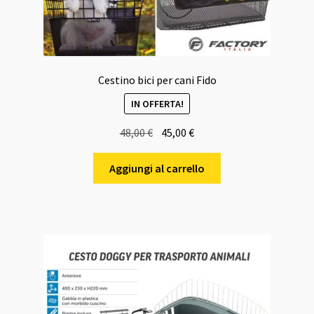
Cestino bici per cani Fido
IN OFFERTA!
Il
Il
48,00
€
45,00
€
prezzo
prezzo
originale
attuale
Aggiungi al carrello
era:
è:
48,00 €.
45,00 €.