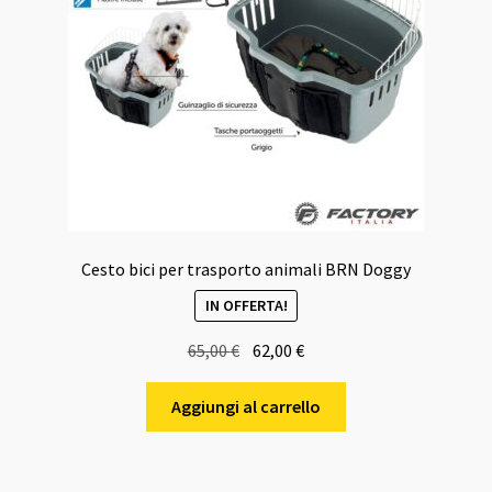
Cesto bici per trasporto animali BRN Doggy
IN OFFERTA!
Il
Il
65,00
€
62,00
€
prezzo
prezzo
originale
attuale
Aggiungi al carrello
era:
è:
65,00 €.
62,00 €.