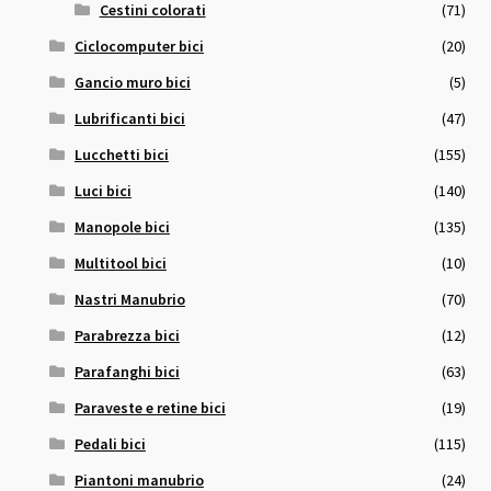
Cestini colorati
(71)
Ciclocomputer bici
(20)
Gancio muro bici
(5)
Lubrificanti bici
(47)
Lucchetti bici
(155)
Luci bici
(140)
Manopole bici
(135)
Multitool bici
(10)
Nastri Manubrio
(70)
Parabrezza bici
(12)
Parafanghi bici
(63)
Paraveste e retine bici
(19)
Pedali bici
(115)
Piantoni manubrio
(24)