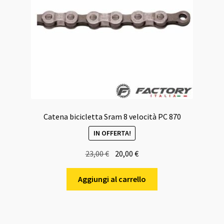
Catena bicicletta Sram 8 velocità PC 870
IN OFFERTA!
Il
Il
23,00
€
20,00
€
prezzo
prezzo
originale
attuale
Aggiungi al carrello
era:
è:
23,00 €.
20,00 €.