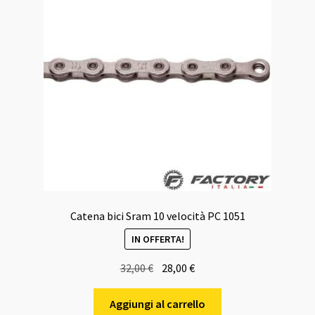
Catena bici Sram 10 velocità PC 1051
IN OFFERTA!
Il
Il
32,00
€
28,00
€
prezzo
prezzo
originale
attuale
Aggiungi al carrello