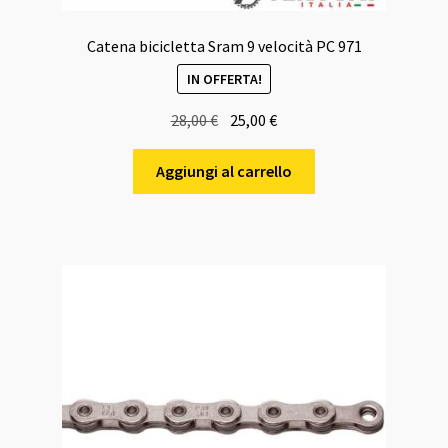
Catena bicicletta Sram 9 velocità PC 971
IN OFFERTA!
Il
Il
28,00
€
25,00
€
prezzo
prezzo
originale
attuale
Aggiungi al carrello
era:
è:
28,00 €.
25,00 €.