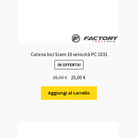
Catena bici Sram 10 velocità PC 1031
IN OFFERTA!
Il
Il
28,00
€
25,00
€
prezzo
prezzo
originale
attuale
Aggiungi al carrello
era:
è:
28,00 €.
25,00 €.