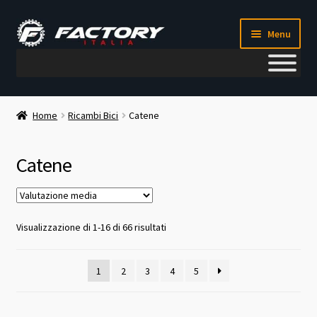
Vai
Vai
Menu
alla
al
navigazione
contenuto
Il mio account
Home
Ricambi Bici
Catene
Metodi di pagamento
Catene
Chi siamo
Contatti
Valutazione
Visualizzazione di 1-16 di 66 risultati
media
Blog
1
2
3
4
5
Corso meccanico bici