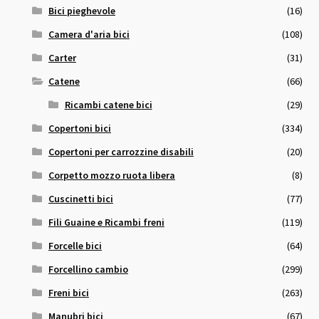
Bici pieghevole
(16)
Camera d'aria bici
(108)
Carter
(31)
Catene
(66)
Ricambi catene bici
(29)
Copertoni bici
(334)
Copertoni per carrozzine disabili
(20)
Corpetto mozzo ruota libera
(8)
Cuscinetti bici
(77)
Fili Guaine e Ricambi freni
(119)
Forcelle bici
(64)
Forcellino cambio
(299)
Freni bici
(263)
Manubri bici
(67)