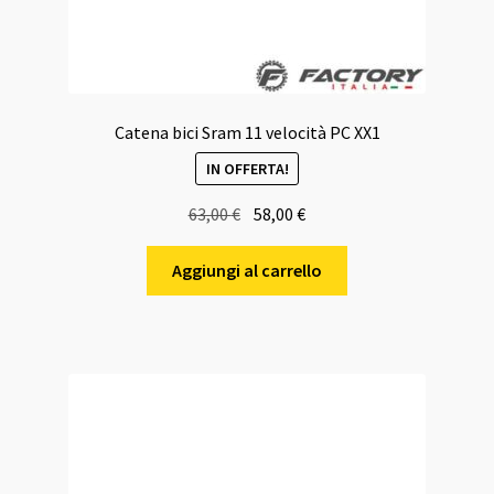
Catena bici Sram 11 velocità PC XX1
IN OFFERTA!
Il
Il
63,00
€
58,00
€
prezzo
prezzo
originale
attuale
Aggiungi al carrello
era:
è:
63,00 €.
58,00 €.