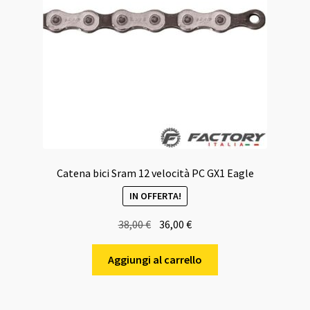
Catena bici Sram 12 velocità PC GX1 Eagle
IN OFFERTA!
Il
Il
38,00
€
36,00
€
prezzo
prezzo
originale
attuale
Aggiungi al carrello
era:
è:
38,00 €.
36,00 €.