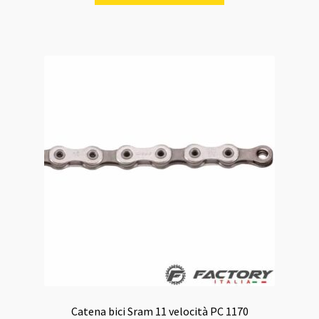
era:
è:
32,00 €.
28,00 €.
Catena bici Sram 11 velocità PC 1170