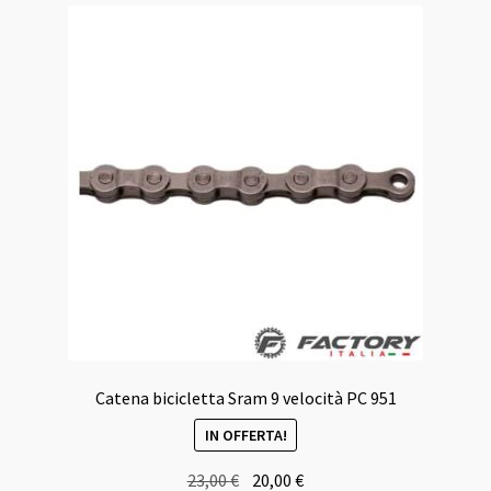
Catena bicicletta Sram 9 velocità PC 951
IN OFFERTA!
Il
Il
23,00
€
20,00
€