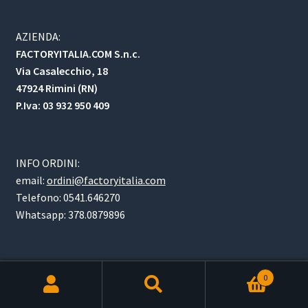
AZIENDA:
FACTORYITALIA.COM S.n.c.
Via Casalecchio, 18
47924 Rimini (RN)
P.Iva: 03 932 950 409
INFO ORDINI:
email:
ordini@factoryitalia.com
Telefono: 0541.646270
Whatsapp: 378.0879896
YouTube
YouTube
Facebook
WhatsApp
0
Products
search
RICERCA