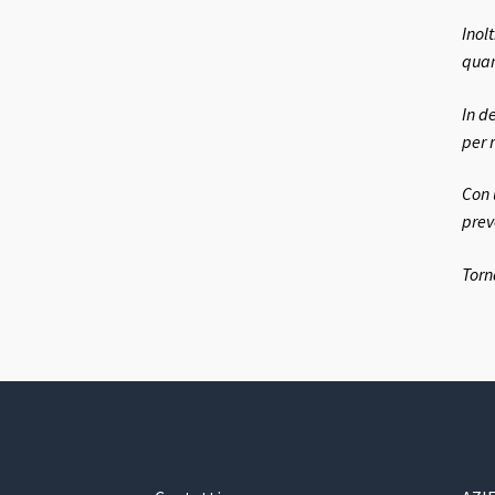
Inol
quand
In de
per 
Con 
preve
Torn