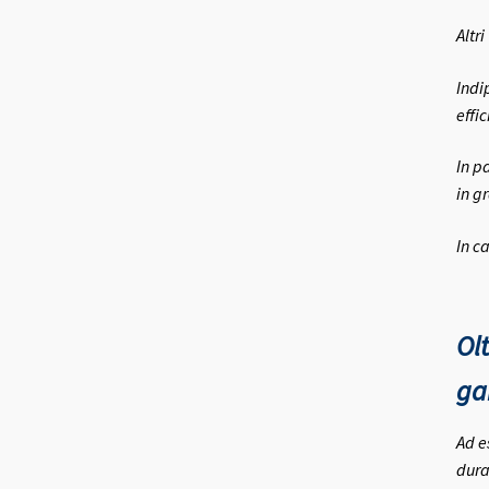
Altr
Indi
effic
In p
in g
In c
Olt
gar
Ad e
duran