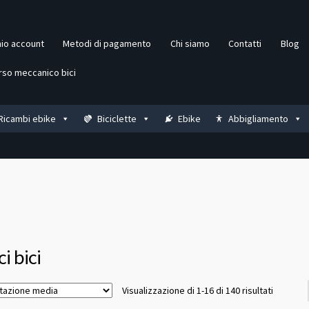
mio account
Metodi di pagamento
Chi siamo
Contatti
Blog
rso meccanico bici
Ricambi ebike
Biciclette
Ebike
Abbigliamento
i bici
Valutazi
Visualizzazione di 1-16 di 140 risultati
media