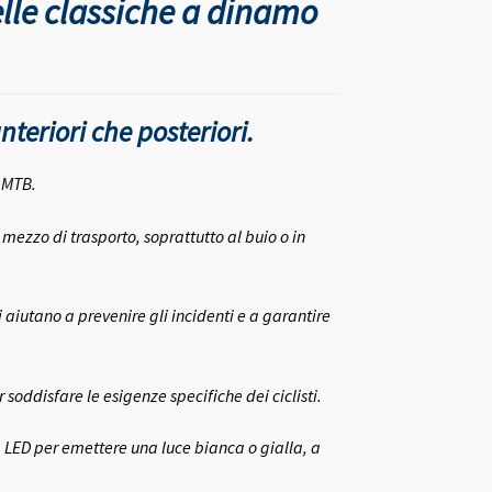
uelle classiche a dinamo
essere
scelte
nella
pagina
del
anteriori che posteriori.
prodotto
n MTB.
 mezzo di trasporto, soprattutto al buio o in
uci aiutano a prevenire gli incidenti e a garantire
r soddisfare le esigenze specifiche dei ciclisti.
a LED per emettere una luce bianca o gialla, a