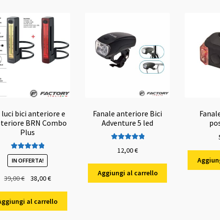
 luci bici anteriore e
Fanale anteriore Bici
Fanal
steriore BRN Combo
Adventure 5 led
po
Plus
Valutato
5.00
12,00
€
Valutato
5.00
su 5
Aggiung
IN OFFERTA!
su 5
Aggiungi al carrello
Il
Il
39,00
€
38,00
€
prezzo
prezzo
originale
attuale
Aggiungi al carrello
era:
è: