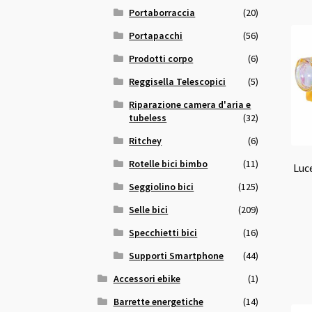
Portaborraccia
(20)
Portapacchi
(56)
Prodotti corpo
(6)
Reggisella Telescopici
(5)
Riparazione camera d'aria e
tubeless
(32)
Ritchey
(6)
Rotelle bici bimbo
(11)
Luce
Seggiolino bici
(125)
Selle bici
(209)
Specchietti bici
(16)
Supporti Smartphone
(44)
Accessori ebike
(1)
Barrette energetiche
(14)