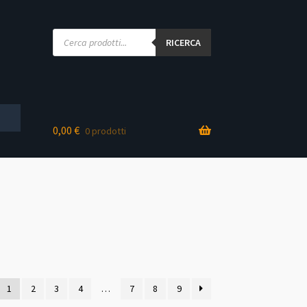
Products
search
RICERCA
0,00
€
0 prodotti
one
1
2
3
4
…
7
8
9