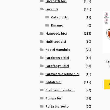
Lucchetti bici
(155)
Luci bici
(140)
Catadiottri
(15)
Dinamo
(6)
Manopole bici
(135)
Multitool bici
(10)
Nastri Manubrio
(70)
Parabrezza bici
(12)
Fa
Parafanghi bici
(63)
Paraveste e retine bici
(19)
Pedali bici
(115)
Piantoni manubrio
(24)
Pompa bici
(82)
Porta bici Auto
(20)