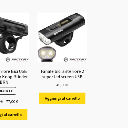
riore Bici USB
Fanale bici anteriore 2
 Knog Blinder
super led screen USB
BRN
49,00
€
 OFFERTA!
Aggiungi al carrello
Il
Il
0
€
77,00
€
prezzo
prezzo
originale
attuale
i al carrello
era:
è:
79,90 €.
77,00 €.