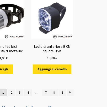
Le
opzioni
possono
essere
scelte
nella
pagina
del
prodotto
no led bici
Led bici anteriore BRN
e BRN metallic
square USB
8,00
€
15,00
€
Questo
Scegli
Aggiungi al carrello
prodotto
ha
più
varianti.
one
1
2
3
4
…
7
8
9
Le
opzioni
possono