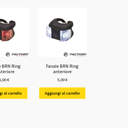
e BRN Ring
Fanale BRN Ring
steriore
anteriore
5,00
€
5,00
€
i al carrello
Aggiungi al carrello