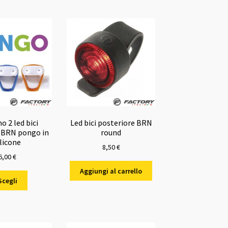
o 2 led bici
Led bici posteriore BRN
 BRN pongo in
round
ilicone
8,50
€
6,00
€
Aggiungi al carrello
Questo
Scegli
prodotto
ha
più
varianti.