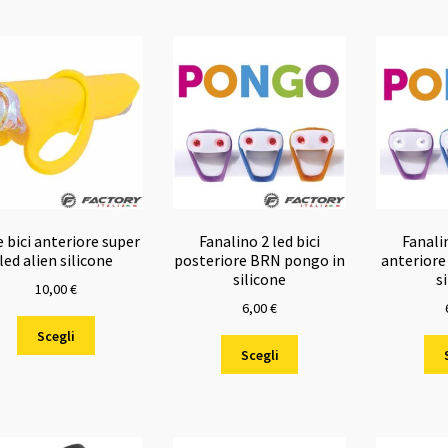
 bici anteriore super
Fanalino 2 led bici
Fanalin
led alien silicone
posteriore BRN pongo in
anteriore
silicone
s
10,00
€
6,00
€
Questo
Scegli
Questo
prodotto
Scegli
prodotto
ha
ha
più
più
varianti.
varianti.
Le