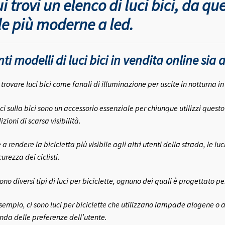
i trovi un elenco di luci bici, da q
essere
scelte
le più moderne a led.
nella
pagina
del
ti modelli di luci bici in vendita online sia 
prodotto
 trovare luci bici come fanali di illuminazione per uscite in notturna i
uci sulla bici sono un accessorio essenziale per chiunque utilizzi questo
zioni di scarsa visibilità.
 a rendere la bicicletta più visibile agli altri utenti della strada, le l
curezza dei ciclisti.
ono diversi tipi di luci per biciclette, ognuno dei quali è progettato pe
sempio, ci sono luci per biciclette che utilizzano lampade alogene o 
nda delle preferenze dell’utente.