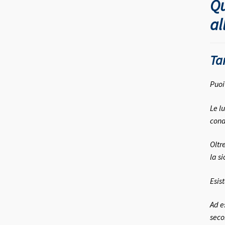
Qu
al
Tan
Puoi
Le l
condi
Oltre
la si
Esist
Ad e
seco