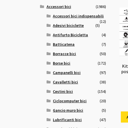
Accessori bici
(1986)
Accessori bici indispensabili
(12)
Adesivi biciclette
(5)
Antifurto Bicicletta
(4)
Batticatena
(7)
Borracce bici
(50)
Borse bici
(172)
Kit
po
Campanelli bici
(97)
Cavalletti bici
(38)
Cestini bici
(154)
Ciclocomputer bici
(20)
Gancio muro bici
(5)
Lubrificanti bici
(47)