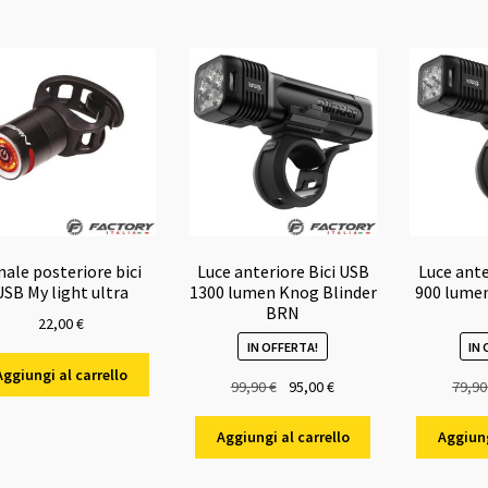
39,00 €.
38,00 €.
nale posteriore bici
Luce anteriore Bici USB
Luce ante
USB My light ultra
1300 lumen Knog Blinder
900 lumen
BRN
22,00
€
IN OFFERTA!
IN
Aggiungi al carrello
Il
Il
99,90
€
95,00
€
79,9
prezzo
prezzo
originale
attuale
Aggiungi al carrello
Aggiung
era:
è:
99,90 €.
95,00 €.