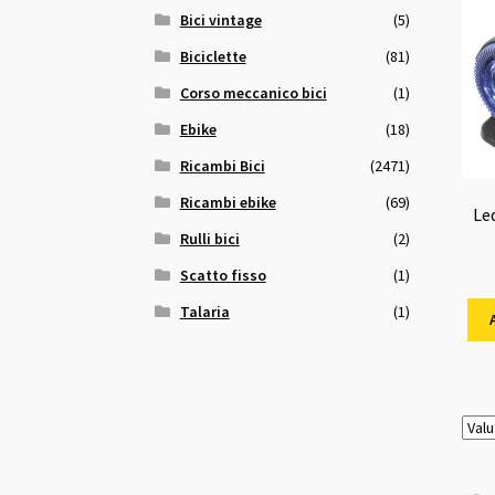
Bici vintage
(5)
Biciclette
(81)
Corso meccanico bici
(1)
Ebike
(18)
Ricambi Bici
(2471)
Ricambi ebike
(69)
Le
Rulli bici
(2)
Scatto fisso
(1)
Talaria
(1)