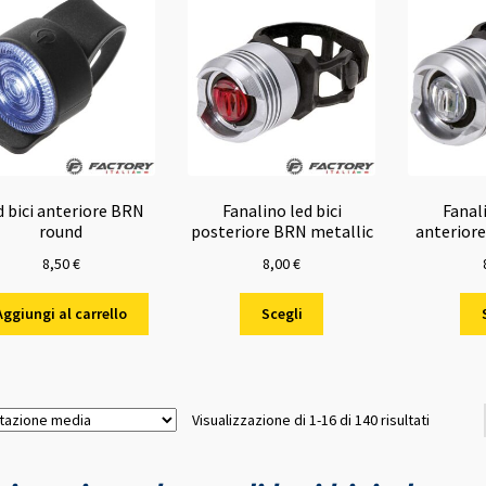
Le
opzioni
opzioni
possono
possono
essere
essere
scelte
scelte
nella
nella
pagina
pagina
del
del
prodotto
prodotto
d bici anteriore BRN
Fanalino led bici
Fanali
round
posteriore BRN metallic
anterior
8,50
€
8,00
€
Questo
Aggiungi al carrello
Scegli
prodotto
ha
più
varianti.
Valutazi
Visualizzazione di 1-16 di 140 risultati
Le
media
opzioni
possono