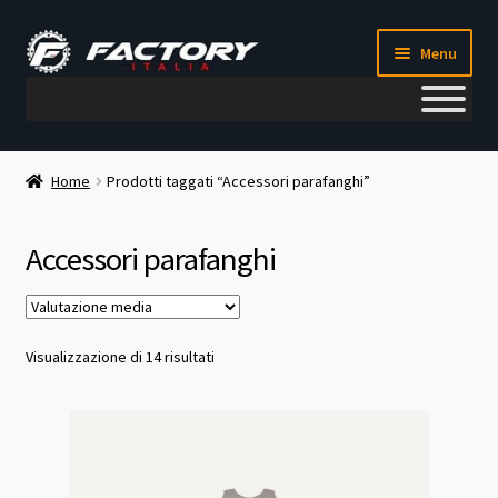
Vai
Vai
Menu
alla
al
navigazione
contenuto
Il mio account
Home
Prodotti taggati “Accessori parafanghi”
Metodi di pagamento
Accessori parafanghi
Chi siamo
Contatti
Valutazione
Visualizzazione di 14 risultati
media
Blog
Corso meccanico bici