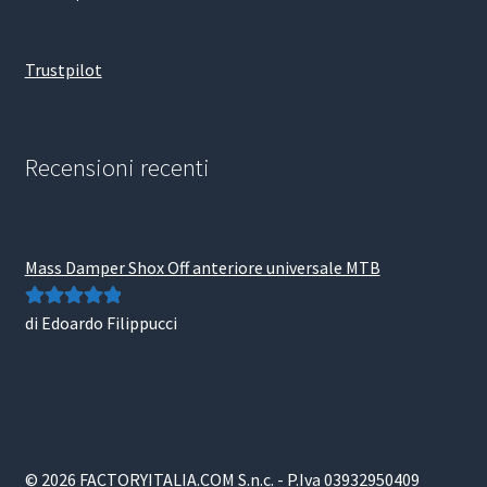
Trustpilot
Recensioni recenti
Mass Damper Shox Off anteriore universale MTB
di Edoardo Filippucci
Valutato
5
su
5
© 2026 FACTORYITALIA.COM S.n.c. - P.Iva 03932950409