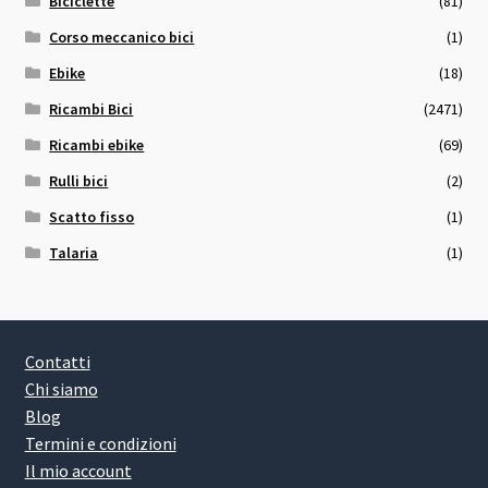
Biciclette
(81)
Corso meccanico bici
(1)
Ebike
(18)
Ricambi Bici
(2471)
Ricambi ebike
(69)
Rulli bici
(2)
Scatto fisso
(1)
Talaria
(1)
Contatti
Chi siamo
Blog
Termini e condizioni
Il mio account