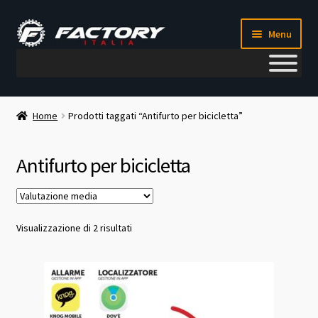
Vai
Vai
Menu
alla
al
navigazione
contenuto
Il mio account
Home
Prodotti taggati “Antifurto per bicicletta”
Metodi di pagamento
Antifurto per bicicletta
Chi siamo
Contatti
Valutazione
Visualizzazione di 2 risultati
media
Blog
Corso meccanico bici