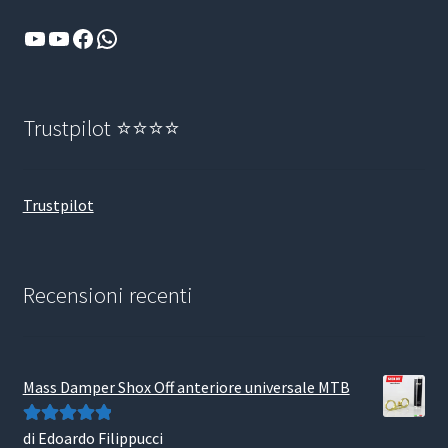
YouTube
YouTube
Facebook
WhatsApp
Trustpilot ⭐⭐⭐⭐
Trustpilot
Recensioni recenti
Mass Damper Shox Off anteriore universale MTB
di Edoardo Filippucci
Valutato
5
su