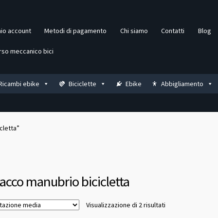
mio account
Metodi di pagamento
Chi siamo
Contatti
Blog
rso meccanico bici
Ricambi ebike
Biciclette
Ebike
Abbigliamento
cletta”
tacco manubrio bicicletta
Valutazione
Visualizzazione di 2 risultati
media