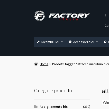
Vai
Vai
Il 
alla
al
navigazione
contenuto
Co
Ricambi Bici
Accessori bici
Home
Prodotti taggati “attacco manubrio bici
at
Categorie prodotto
Abbigliamento bici
(310)