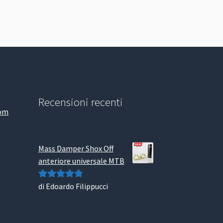
Recensioni recenti
com
Mass Damper Shox Off
anteriore universale MTB
di Edoardo Filippucci
Valutato
5
su
5