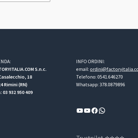
media
ENDA:
INFO ORDINI:
ORYITALIA.COM S.n.c.
email:
ordini@factoryitalia.
Casalecchio, 18
Telefono: 0541.646270
4 Rimini (RN)
Whatsapp: 378.0879896
a: 03 932 950 409
YouTube
YouTube
Facebook
WhatsApp