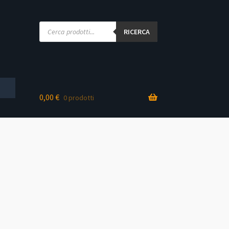
Products
search
RICERCA
0,00
€
0 prodotti