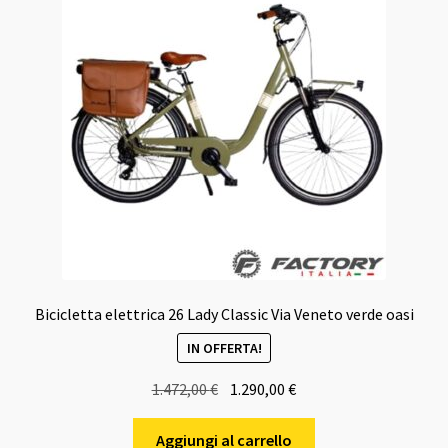
Bicicletta elettrica 26 Lady Classic Via Veneto verde oasi
IN OFFERTA!
Il
Il
1.472,00
€
1.290,00
€
prezzo
prezzo
originale
attuale
Aggiungi al carrello