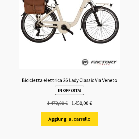
Bicicletta elettrica 26 Lady Classic Via Veneto
IN OFFERTA!
Il
Il
1.472,00
€
1.450,00
€
prezzo
prezzo
originale
attuale
Aggiungi al carrello
era:
è:
1.472,00 €.
1.450,00 €.