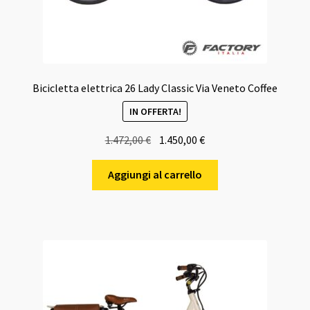
Bicicletta elettrica 26 Lady Classic Via Veneto Coffee
IN OFFERTA!
Il
Il
1.472,00
€
1.450,00
€
prezzo
prezzo
originale
attuale
Aggiungi al carrello
era:
è:
1.472,00 €.
1.450,00 €.