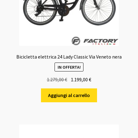
Bicicletta elettrica 24 Lady Classic Via Veneto nera
IN OFFERTA!
Il
Il
1.279,00
€
1.199,00
€
prezzo
prezzo
originale
attuale
Aggiungi al carrello
era:
è:
1.279,00 €.
1.199,00 €.