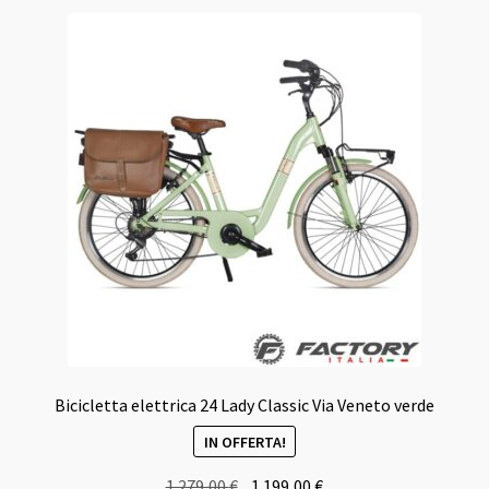
Bicicletta elettrica 24 Lady Classic Via Veneto verde
IN OFFERTA!
Il
Il
1.279,00
€
1.199,00
€