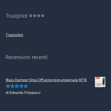
Trustpilot ⭐⭐⭐⭐
Trustpilot
Recensioni recenti
Mass Damper Shox Off anteriore universale MTB
di Edoardo Filippucci
Valutato
5
su
5