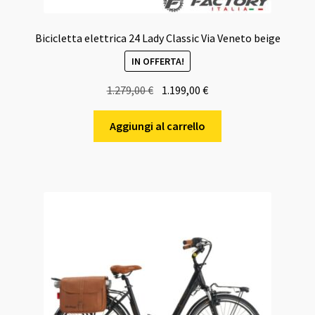
Bicicletta elettrica 24 Lady Classic Via Veneto beige
IN OFFERTA!
Il
Il
1.279,00
€
1.199,00
€
prezzo
prezzo
originale
attuale
Aggiungi al carrello
era:
è:
1.279,00 €.
1.199,00 €.