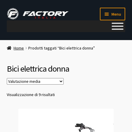
Vai
Vai
Menu
alla
al
navigazione
contenuto
Il mio account
Home
Prodotti taggati “Bici elettrica donna”
Metodi di pagamento
Bici elettrica donna
Chi siamo
Contatti
Valutazione
Visualizzazione di 9 risultati
media
Blog
Corso meccanico bici