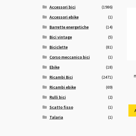
Accessori bici
(1986)
Accessori ebike
(1)
Barrette energetiche
(14)
Bici vintage
(5)
Biciclette
(81)
Corso meccanico bici
(1)
Ebike
(18)
m
Ricambi Bici
(2471)
Ricambi ebike
(69)
Rulli bici
(2)
Scatto fisso
(1)
Talaria
(1)