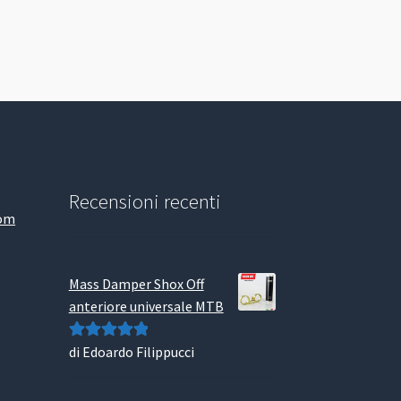
Recensioni recenti
com
Mass Damper Shox Off
anteriore universale MTB
di Edoardo Filippucci
Valutato
5
su
5