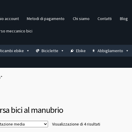
mio account
Metodi di pagamento
Chi siamo
Contatti
Blog
rso meccanico bici
Ricambi ebike
Biciclette
Ebike
Abbigliamento
o”
rsa bici al manubrio
Valutazione
Visualizzazione di 4 risultati
media