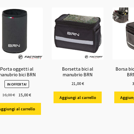
Porta oggetti al
Borsetta bici al
Borsa bi
anubrio bici BRN
manubrio BRN
BRN
21,00
€
IN OFFERTA!
Il
Il
16,00
€
15,00
€
Aggiungi al carrello
Aggiung
prezzo
prezzo
originale
attuale
Aggiungi al carrello
era:
è:
16,00 €.
15,00 €.