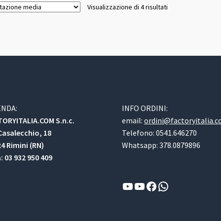
Valutazione
Visualizzazione di 4 risultati
media
ENDA:
INFO ORDINI:
ORYITALIA.COM S.n.c.
email:
ordini@factoryitalia.
Casalecchio, 18
Telefono: 0541.646270
4 Rimini (RN)
Whatsapp: 378.0879896
a: 03 932 950 409
YouTube
YouTube
Facebook
WhatsApp