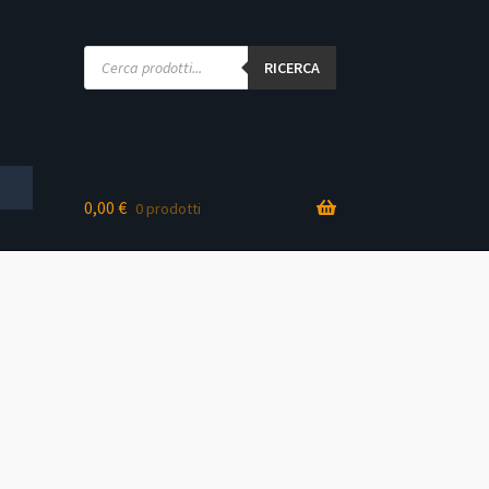
Products
search
RICERCA
0,00
€
0 prodotti