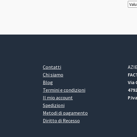
Contatti
AZI
Chi siamo
FACT
Blog
Via 
Termini e condizioni
4792
Il mio account
P.Iv
Spedizioni
Metodi di pagamento
Diritto di Recesso