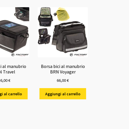
ci al manubrio
Borsa bici al manubrio
 Travel
BRN Voyager
36,00
€
66,00
€
i al carrello
Aggiungi al carrello