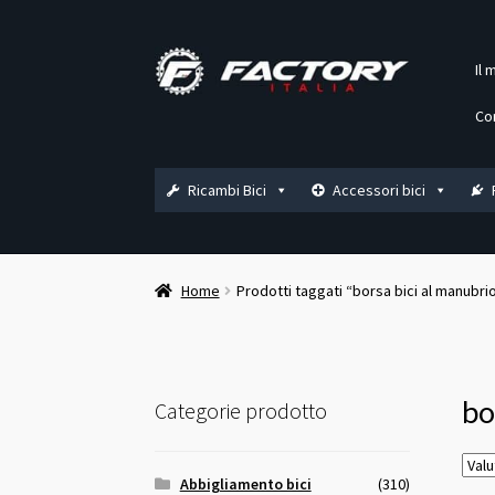
Vai
Vai
Il 
alla
al
navigazione
contenuto
Co
Ricambi Bici
Accessori bici
Home
Prodotti taggati “borsa bici al manubri
bo
Categorie prodotto
Abbigliamento bici
(310)