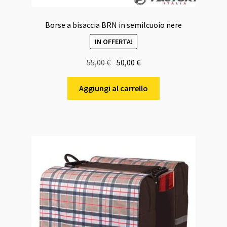
Borse a bisaccia BRN in semilcuoio nere
IN OFFERTA!
Il
Il
55,00
€
50,00
€
prezzo
prezzo
originale
attuale
Aggiungi al carrello
era:
è:
55,00 €.
50,00 €.