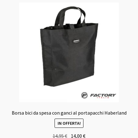
varianti.
Le
opzioni
possono
essere
scelte
nella
pagina
del
prodotto
Borsa bici da spesa con ganci al portapacchi Haberland
IN OFFERTA!
Il
Il
14,95
€
14,00
€