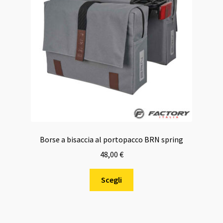
Borse a bisaccia al portopacco BRN spring
48,00
€
Questo
Scegli
prodotto
ha
più