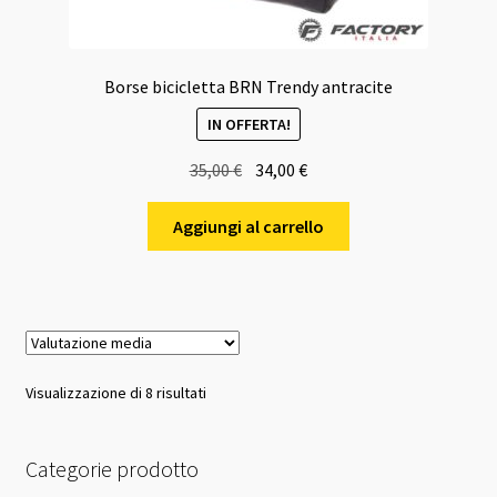
Borse bicicletta BRN Trendy antracite
IN OFFERTA!
Il
Il
35,00
€
34,00
€
prezzo
prezzo
originale
attuale
Aggiungi al carrello
era:
è:
35,00 €.
34,00 €.
Valutazione
Visualizzazione di 8 risultati
media
Categorie prodotto