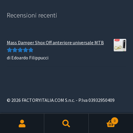
Recensioni recenti
Mass Damper Shox Off anteriore universale MTB
di Edoardo Filippucci
Valutato
5
su
5
© 2026 FACTORYITALIA.COM S.n.c. - P.Iva 03932950409
0
Products
search
RICERCA