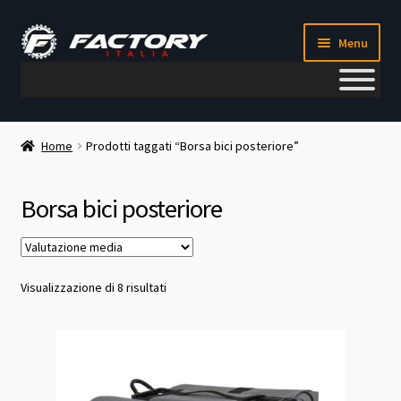
Vai
Vai
Menu
alla
al
navigazione
contenuto
Il mio account
Home
Prodotti taggati “Borsa bici posteriore”
Metodi di pagamento
Borsa bici posteriore
Chi siamo
Contatti
Valutazione
Visualizzazione di 8 risultati
media
Blog
Corso meccanico bici