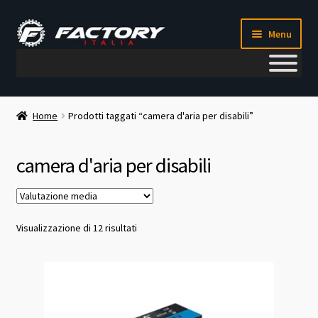
Vai
Vai
Menu
alla
al
navigazione
contenuto
Il mio account
Home
Prodotti taggati “camera d'aria per disabili”
Metodi di pagamento
camera d'aria per disabili
Chi siamo
Contatti
Valutazione
Visualizzazione di 12 risultati
media
Blog
Corso meccanico bici