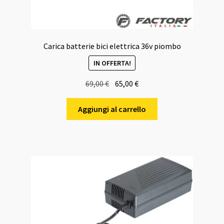
Carica batterie bici elettrica 36v piombo
IN OFFERTA!
Il
Il
69,00
€
65,00
€
prezzo
prezzo
originale
attuale
Aggiungi al carrello
era:
è:
69,00 €.
65,00 €.