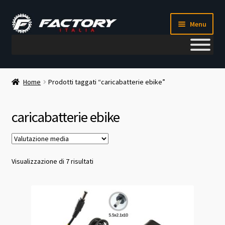
Vai
Vai
Menu
alla
al
navigazione
contenuto
Il mio account
Home
Prodotti taggati “caricabatterie ebike”
Metodi di pagamento
caricabatterie ebike
Chi siamo
Contatti
Valutazione
Visualizzazione di 7 risultati
media
Blog
Corso meccanico bici