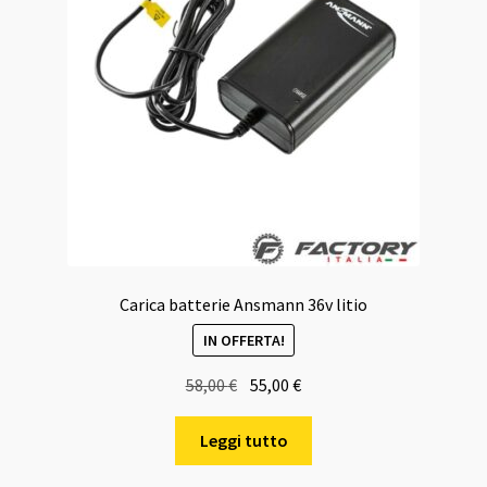
Carica batterie Ansmann 36v litio
IN OFFERTA!
Il
Il
58,00
€
55,00
€
prezzo
prezzo
originale
attuale
Leggi tutto
era:
è: