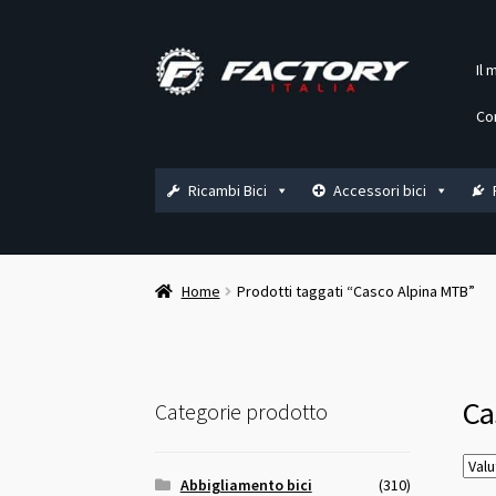
Vai
Vai
Il 
alla
al
navigazione
contenuto
Co
Ricambi Bici
Accessori bici
Home
Prodotti taggati “Casco Alpina MTB”
Ca
Categorie prodotto
Abbigliamento bici
(310)