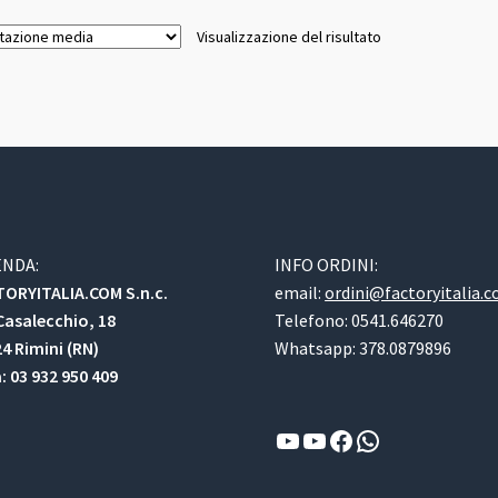
Visualizzazione del risultato
ENDA:
INFO ORDINI:
ORYITALIA.COM S.n.c.
email:
ordini@factoryitalia.
Casalecchio, 18
Telefono: 0541.646270
4 Rimini (RN)
Whatsapp: 378.0879896
a: 03 932 950 409
YouTube
YouTube
Facebook
WhatsApp