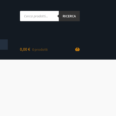
Products
search
RICERCA
0,00
€
0 prodotti