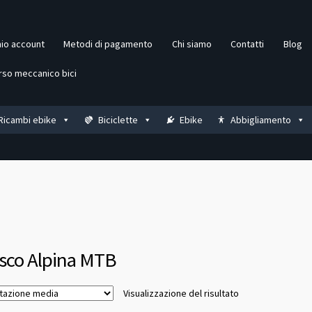
mio account
Metodi di pagamento
Chi siamo
Contatti
Blog
rso meccanico bici
Ricambi ebike
Biciclette
Ebike
Abbigliamento
sco Alpina MTB
Visualizzazione del risultato