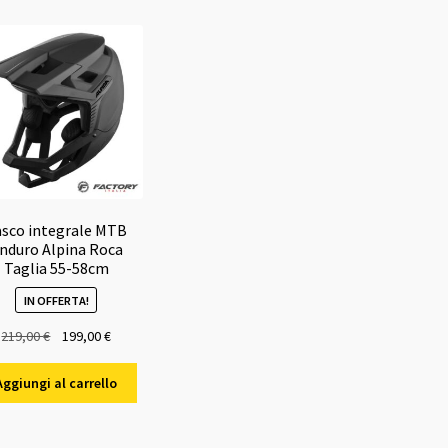
asco integrale MTB
nduro Alpina Roca
Taglia 55-58cm
IN OFFERTA!
Il
Il
219,00
€
199,00
€
prezzo
prezzo
originale
attuale
Aggiungi al carrello
era:
è:
219,00 €.
199,00 €.