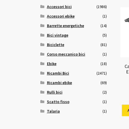
Accessori bici
(1986)
Accessori ebike
(1)
Barrette energetiche
(14)
Bici vintage
(5)
Biciclette
(81)
Corso meccanico bici
(1)
Ebike
(18)
C
E
Ricambi Bici
(2471)
Ricambi ebike
(69)
Rulli bici
(2)
Scatto fisso
(1)
Talaria
(1)