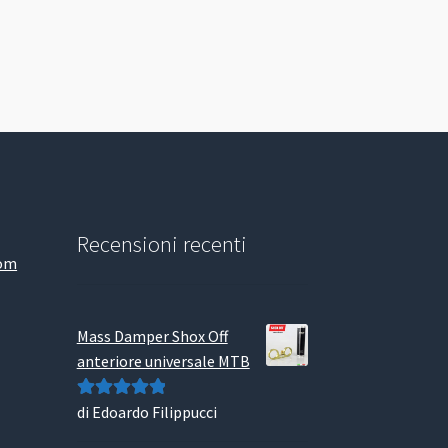
Recensioni recenti
com
Mass Damper Shox Off
anteriore universale MTB
di Edoardo Filippucci
Valutato
5
su
5