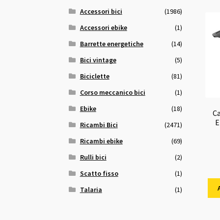
Accessori bici
(1986)
Accessori ebike
(1)
Barrette energetiche
(14)
Bici vintage
(5)
Biciclette
(81)
Corso meccanico bici
(1)
Ebike
(18)
C
E
Ricambi Bici
(2471)
Ricambi ebike
(69)
Rulli bici
(2)
Scatto fisso
(1)
Talaria
(1)