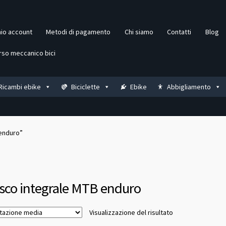
mio account
Metodi di pagamento
Chi siamo
Contatti
Blog
rso meccanico bici
Ricambi ebike
Biciclette
Ebike
Abbigliamento
 enduro”
sco integrale MTB enduro
Visualizzazione del risultato