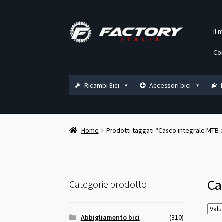
Vai
Vai
Il 
alla
al
navigazione
contenuto
Co
Ricambi Bici
Accessori bici
Home
Prodotti taggati “Casco integrale MTB
Ca
Categorie prodotto
Abbigliamento bici
(310)