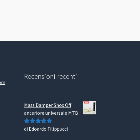
Recensioni recenti
com
Mass Damper Shox Off
anteriore universale MTB
di Edoardo Filippucci
Valutato
5
su
5