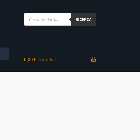
Products
search
RICERCA
0,00
€
0 prodotti