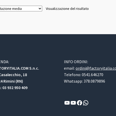
Visualizzazione del risultato
ENDA:
INFO ORDINI:
ORYITALIA.COM S.n.c.
email:
ordini@factoryitalia.
Casalecchio, 18
Telefono: 0541.646270
4 Rimini (RN)
Whatsapp: 378.0879896
a: 03 932 950 409
YouTube
YouTube
Facebook
WhatsApp