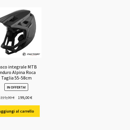
asco integrale MTB
nduro Alpina Roca
Taglia 55-58cm
IN OFFERTA!
Il
Il
219,00
€
199,00
€
prezzo
prezzo
originale
attuale
Aggiungi al carrello
era:
è:
219,00 €.
199,00 €.