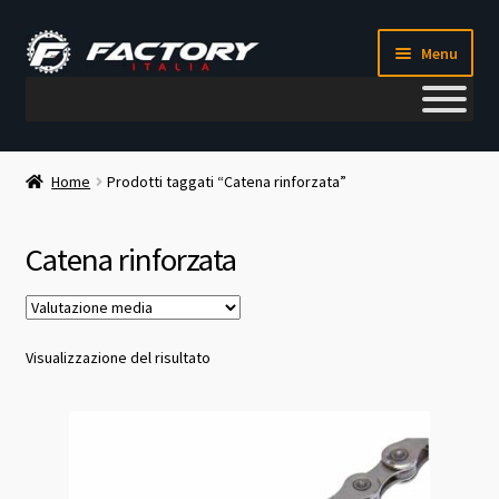
Vai
Vai
Menu
alla
al
navigazione
contenuto
Il mio account
Home
Prodotti taggati “Catena rinforzata”
Metodi di pagamento
Catena rinforzata
Chi siamo
Contatti
Visualizzazione del risultato
Blog
Corso meccanico bici