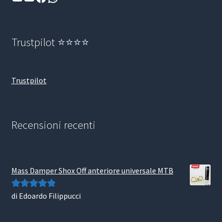
Trustpilot ⭐⭐⭐⭐
Trustpilot
Recensioni recenti
Mass Damper Shox Off anteriore universale MTB
di Edoardo Filippucci
Valutato
5
su
5