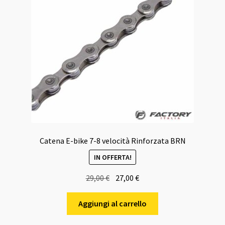
Catena E-bike 7-8 velocità Rinforzata BRN
IN OFFERTA!
Il
Il
29,00
€
27,00
€
prezzo
prezzo
originale
attuale
Aggiungi al carrello
era:
è: