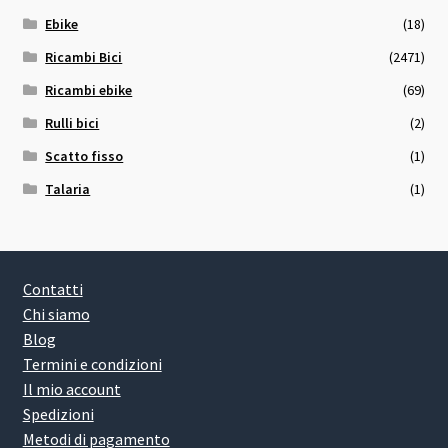
Ebike
(18)
Ricambi Bici
(2471)
Ricambi ebike
(69)
Rulli bici
(2)
Scatto fisso
(1)
Talaria
(1)
Contatti
Chi siamo
Blog
Termini e condizioni
Il mio account
Spedizioni
Metodi di pagamento