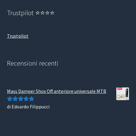
Trustpilot ⭐⭐⭐⭐
Trustpilot
Recensioni recenti
Mass Damper Shox Off anteriore universale MTB
di Edoardo Filippucci
Valutato
5
su
5