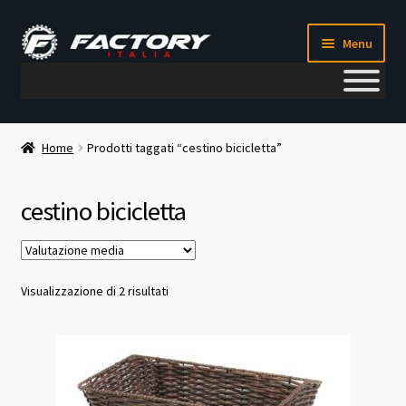
Vai
Vai
Menu
alla
al
navigazione
contenuto
Il mio account
Home
Prodotti taggati “cestino bicicletta”
Metodi di pagamento
cestino bicicletta
Chi siamo
Contatti
Valutazione
Visualizzazione di 2 risultati
media
Blog
Corso meccanico bici