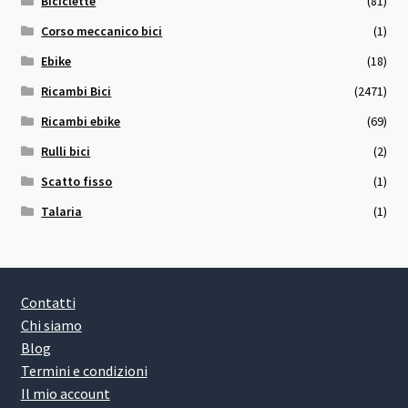
Biciclette
(81)
Corso meccanico bici
(1)
Ebike
(18)
Ricambi Bici
(2471)
Ricambi ebike
(69)
Rulli bici
(2)
Scatto fisso
(1)
Talaria
(1)
Contatti
Chi siamo
Blog
Termini e condizioni
Il mio account