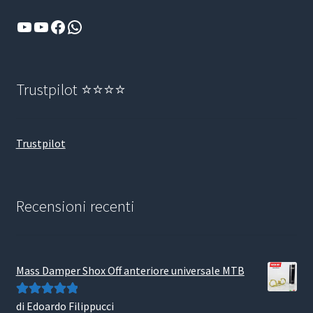
YouTube
YouTube
Facebook
WhatsApp
Trustpilot ⭐⭐⭐⭐
Trustpilot
Recensioni recenti
Mass Damper Shox Off anteriore universale MTB
di Edoardo Filippucci
Valutato
5
su