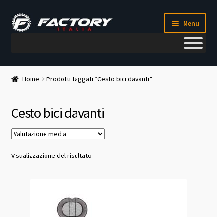
Vai
Vai
Menu
alla
al
navigazione
contenuto
Il mio account
Home
Prodotti taggati “Cesto bici davanti”
Metodi di pagamento
Cesto bici davanti
Chi siamo
Contatti
Visualizzazione del risultato
Blog
Corso meccanico bici