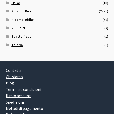
Ebike
(18)
Ricambi Bici
(2471)
Ricambi ebike
(69)
Rulli bici
(2)
Scatto fisso
(1)
Talaria
(1)
Contatti
Chi siamo
Blog
Termini e condizioni
Il mio account
Spedizioni
Metodi di pagamento