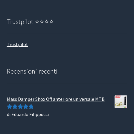
Trustpilot ⭐⭐⭐⭐
Trustpilot
Recensioni recenti
Mass Damper Shox Off anteriore universale MTB
di Edoardo Filippucci
Valutato
5
su
5