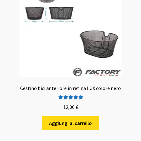
Cestino bici anteriore in retina LUX colore nero
Valutato
5.00
12,00
€
su 5
Aggiungi al carrello