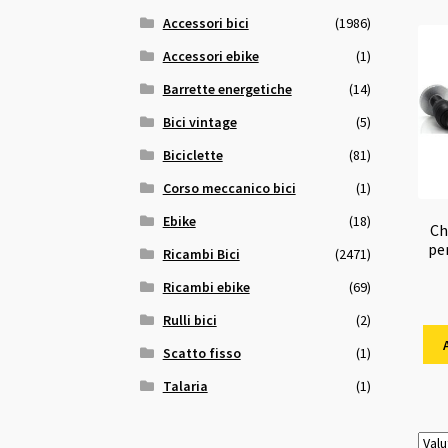
Accessori bici
(1986)
Accessori ebike
(1)
Barrette energetiche
(14)
Bici vintage
(5)
Biciclette
(81)
Corso meccanico bici
(1)
Ebike
(18)
Ch
pe
Ricambi Bici
(2471)
Ricambi ebike
(69)
Rulli bici
(2)
Scatto fisso
(1)
Talaria
(1)