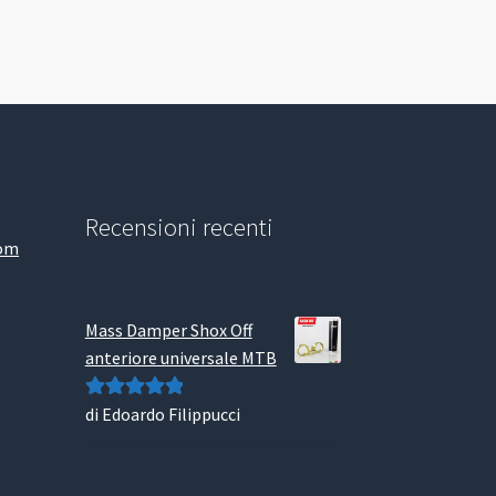
Recensioni recenti
com
Mass Damper Shox Off
anteriore universale MTB
di Edoardo Filippucci
Valutato
5
su
5