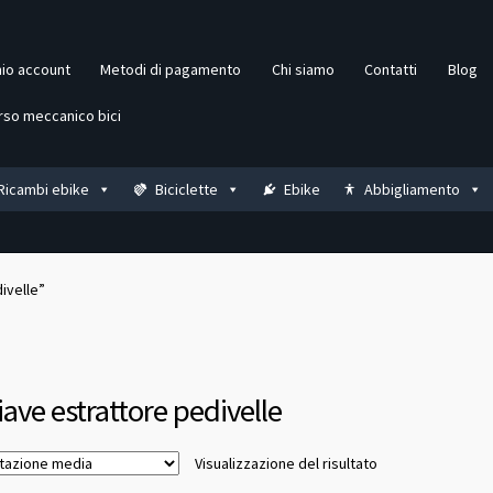
mio account
Metodi di pagamento
Chi siamo
Contatti
Blog
rso meccanico bici
Ricambi ebike
Biciclette
Ebike
Abbigliamento
ivelle”
iave estrattore pedivelle
Visualizzazione del risultato