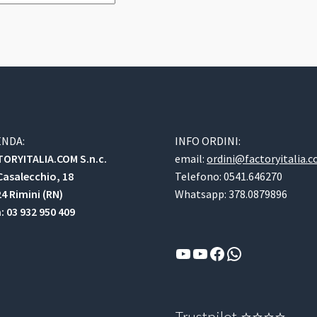
ENDA:
INFO ORDINI:
ORYITALIA.COM S.n.c.
email:
ordini@factoryitalia.
Casalecchio, 18
Telefono: 0541.646270
4 Rimini (RN)
Whatsapp: 378.0879896
a: 03 932 950 409
YouTube
YouTube
Facebook
WhatsApp