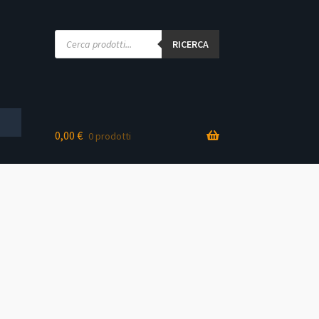
Products
search
RICERCA
0,00
€
0 prodotti