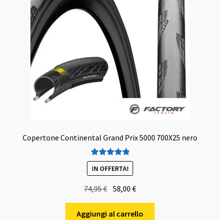
Copertone Continental Grand Prix 5000 700X25 nero
Valutato
5.00
IN OFFERTA!
su 5
Il
Il
74,95
€
58,00
€
prezzo
prezzo
originale
attuale
Aggiungi al carrello