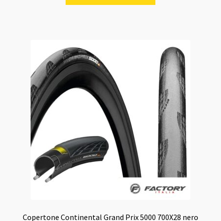
era:
è:
74,95 €.
58,00 €.
Copertone Continental Grand Prix 5000 700X28 nero