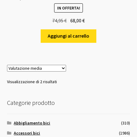
IN OFFERTA!
Il
Il
74,95
€
68,00
€
prezzo
prezzo
originale
attuale
Aggiungi al carrello
era:
è:
74,95 €.
68,00 €.
Valutazione
Visualizzazione di 2 risultati
media
Categorie prodotto
Abbigliamento bici
(310)
Accessori bici
(1986)