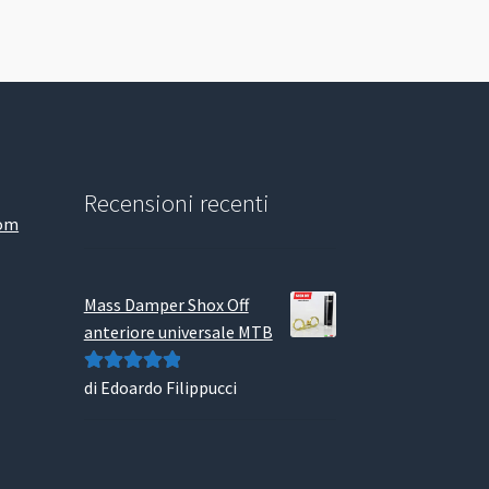
Recensioni recenti
com
Mass Damper Shox Off
anteriore universale MTB
di Edoardo Filippucci
Valutato
5
su
5