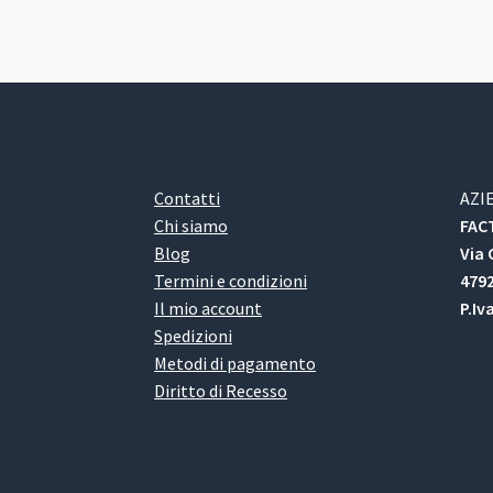
Contatti
AZI
Chi siamo
FACT
Blog
Via 
Termini e condizioni
4792
Il mio account
P.Iv
Spedizioni
Metodi di pagamento
Diritto di Recesso