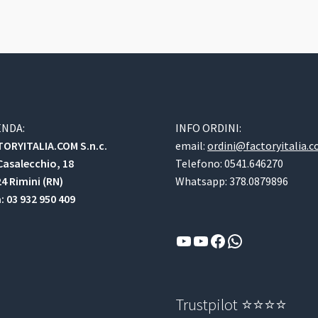
ENDA:
INFO ORDINI:
ORYITALIA.COM S.n.c.
email:
ordini@factoryitalia.
Casalecchio, 18
Telefono: 0541.646270
4 Rimini (RN)
Whatsapp: 378.0879896
a: 03 932 950 409
YouTube
YouTube
Facebook
WhatsApp
Trustpilot ⭐⭐⭐⭐