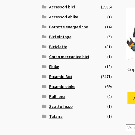
Accessori bici
(1986)
Accessori ebike
(1)
Barrette energetiche
(14)
Bici vintage
(5)
Biciclette
(81)
Corso meccanico bici
(1)
Ebike
(18)
Cop
Ricambi Bici
(2471)
Ricambi ebike
(69)
Rulli bici
(2)
Scatto fisso
(1)
Talaria
(1)