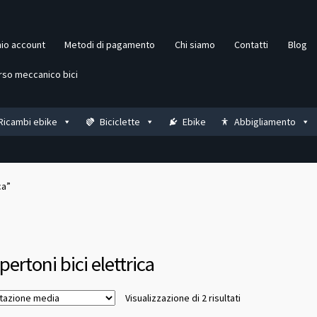
mio account
Metodi di pagamento
Chi siamo
Contatti
Blog
rso meccanico bici
Ricambi ebike
Biciclette
Ebike
Abbigliamento
ca”
pertoni bici elettrica
Valutazione
Visualizzazione di 2 risultati
media