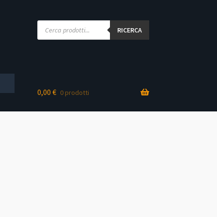
Products
search
RICERCA
0,00
€
0 prodotti