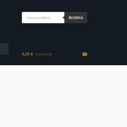
Products
search
RICERCA
0,00
€
0 prodotti