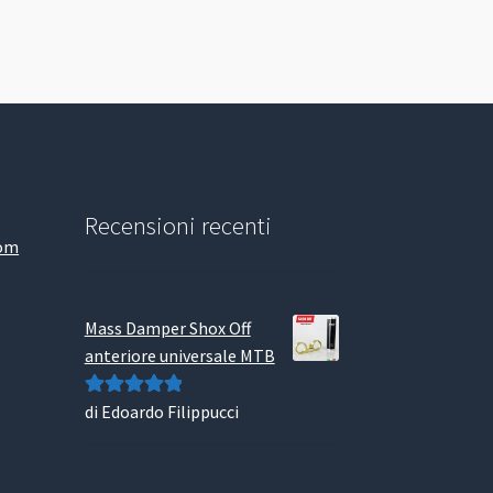
Recensioni recenti
com
Mass Damper Shox Off
anteriore universale MTB
di Edoardo Filippucci
Valutato
5
su
5