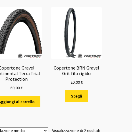
Copertone Gravel
Copertone BRN Gravel
tinental Terra Trial
Grit filo rigido
Protection
20,00
€
69,00
€
Questo
Scegli
prodotto
Aggiungi al carrello
ha
più
varianti.
Le
Valutazione
Visualizzazione di 2 risultati