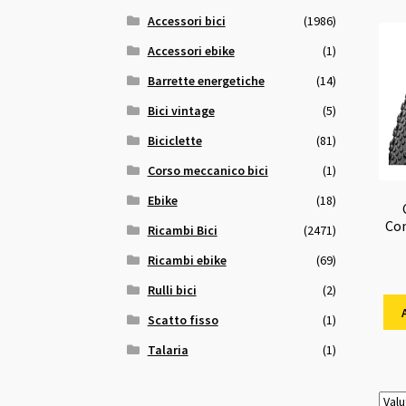
Accessori bici
(1986)
Accessori ebike
(1)
Barrette energetiche
(14)
Bici vintage
(5)
Biciclette
(81)
Corso meccanico bici
(1)
Ebike
(18)
Con
Ricambi Bici
(2471)
Ricambi ebike
(69)
Rulli bici
(2)
Scatto fisso
(1)
Talaria
(1)