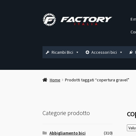
Vai
Vai
Il 
alla
al
navigazione
contenuto
Co
Ricambi Bici
Accessori bici
Home
Prodotti taggati “copertura gravel”
co
Categorie prodotto
Abbigliamento bici
(310)