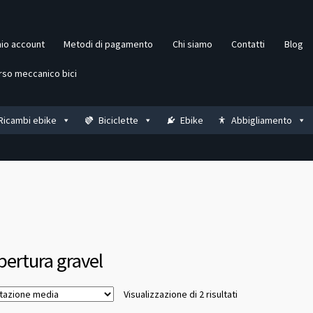
mio account
Metodi di pagamento
Chi siamo
Contatti
Blog
rso meccanico bici
Ricambi ebike
Biciclette
Ebike
Abbigliamento
pertura gravel
Valutazione
Visualizzazione di 2 risultati
media