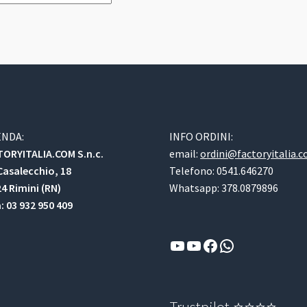
opzioni
media
possono
essere
scelte
nella
pagina
del
prodotto
ENDA:
INFO ORDINI:
ORYITALIA.COM S.n.c.
email:
ordini@factoryitalia.
Casalecchio, 18
Telefono: 0541.646270
4 Rimini (RN)
Whatsapp: 378.0879896
a: 03 932 950 409
YouTube
YouTube
Facebook
WhatsApp