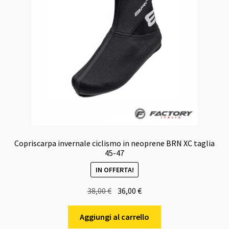
Copriscarpa invernale ciclismo in neoprene BRN XC taglia
45-47
IN OFFERTA!
Il
Il
38,00
€
36,00
€
prezzo
prezzo
originale
attuale
Aggiungi al carrello
era:
è: