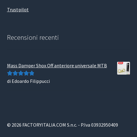
Trustpilot
Recensioni recenti
Mass Damper Shox Off anteriore universale MTB
di Edoardo Filippucci
Valutato
5
su
5
© 2026 FACTORYITALIA.COM S.n.c. - P.Iva 03932950409