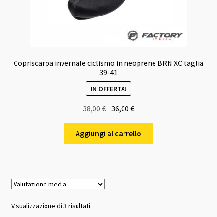
Copriscarpa invernale ciclismo in neoprene BRN XC taglia
39-41
IN OFFERTA!
Il
Il
38,00
€
36,00
€
prezzo
prezzo
originale
attuale
Aggiungi al carrello
era:
è:
38,00 €.
36,00 €.
Valutazione
Visualizzazione di 3 risultati
media