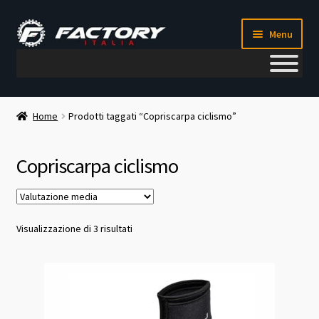
Vai
Vai
Menu
alla
al
navigazione
contenuto
Il mio account
Home
Prodotti taggati “Copriscarpa ciclismo”
Metodi di pagamento
Copriscarpa ciclismo
Chi siamo
Contatti
Valutazione
Visualizzazione di 3 risultati
media
Blog
Corso meccanico bici