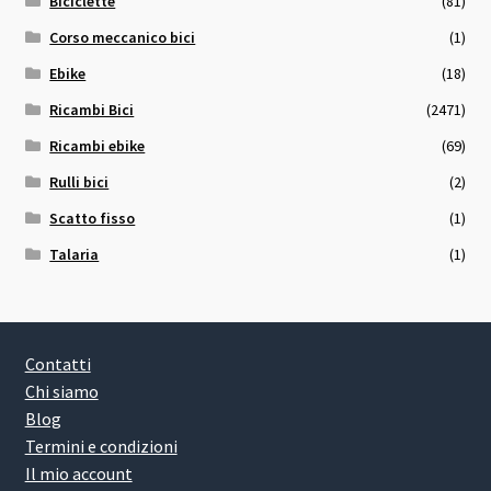
Biciclette
(81)
Corso meccanico bici
(1)
Ebike
(18)
Ricambi Bici
(2471)
Ricambi ebike
(69)
Rulli bici
(2)
Scatto fisso
(1)
Talaria
(1)
Contatti
Chi siamo
Blog
Termini e condizioni
Il mio account