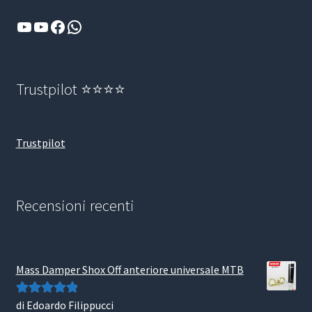
YouTube
YouTube
Facebook
WhatsApp
Trustpilot ⭐⭐⭐⭐
Trustpilot
Recensioni recenti
Mass Damper Shox Off anteriore universale MTB
di Edoardo Filippucci
Valutato
5
su