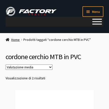
Vai
Vai
Menu
alla
al
navigazione
contenuto
Il mio account
Home
Prodotti taggati “cordone cerchio MTB in PVC”
Metodi di pagamento
cordone cerchio MTB in PVC
Chi siamo
Contatti
Valutazione
Visualizzazione di 2 risultati
media
Blog
Corso meccanico bici