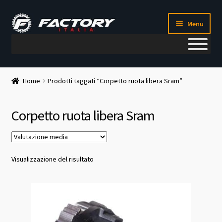
Vai
Vai
Menu
alla
al
navigazione
contenuto
Il mio account
Home
Prodotti taggati “Corpetto ruota libera Sram”
Metodi di pagamento
Corpetto ruota libera Sram
Chi siamo
Contatti
Visualizzazione del risultato
Blog
Corso meccanico bici