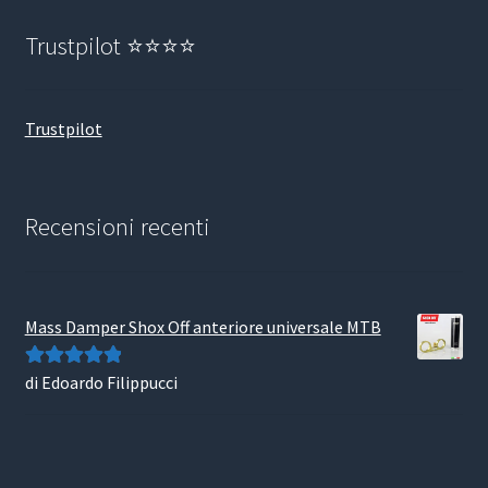
Trustpilot ⭐⭐⭐⭐
Trustpilot
Recensioni recenti
Mass Damper Shox Off anteriore universale MTB
di Edoardo Filippucci
Valutato
5
su
5