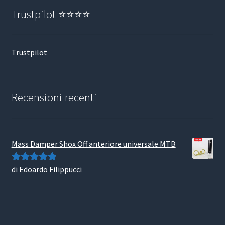
Trustpilot ⭐⭐⭐⭐
Trustpilot
Recensioni recenti
Mass Damper Shox Off anteriore universale MTB
di Edoardo Filippucci
Valutato
5
su
5