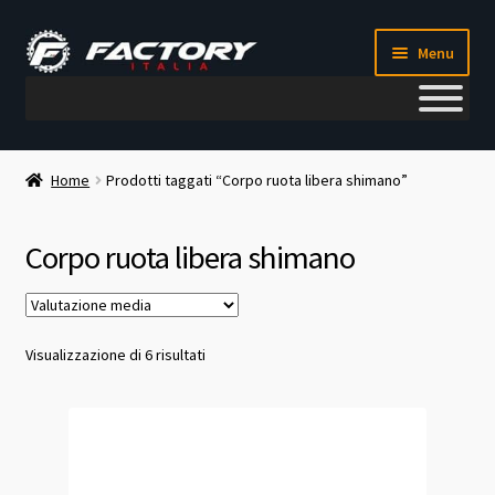
Vai
Vai
Menu
alla
al
navigazione
contenuto
Il mio account
Home
Prodotti taggati “Corpo ruota libera shimano”
Metodi di pagamento
Corpo ruota libera shimano
Chi siamo
Contatti
Valutazione
Visualizzazione di 6 risultati
media
Blog
Corso meccanico bici