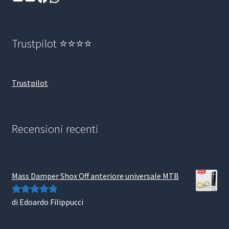
Trustpilot ⭐⭐⭐⭐
Trustpilot
Recensioni recenti
Mass Damper Shox Off anteriore universale MTB
di Edoardo Filippucci
Valutato
5
su
5