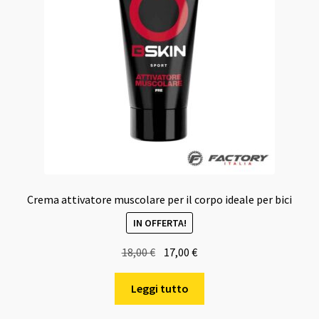
Crema attivatore muscolare per il corpo ideale per bici
IN OFFERTA!
Il
Il
18,00
€
17,00
€
prezzo
prezzo
originale
attuale
Leggi tutto
era:
è: