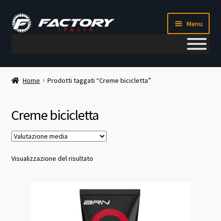
Vai
Vai
Menu
alla
al
navigazione
contenuto
Il mio account
Home
Prodotti taggati “Creme bicicletta”
Metodi di pagamento
Creme bicicletta
Chi siamo
Contatti
Visualizzazione del risultato
Blog
Corso meccanico bici