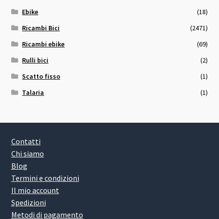
Ebike
(18)
Ricambi Bici
(2471)
Ricambi ebike
(69)
Rulli bici
(2)
Scatto fisso
(1)
Talaria
(1)
Contatti
Chi siamo
Blog
Termini e condizioni
Il mio account
Spedizioni
Metodi di pagamento