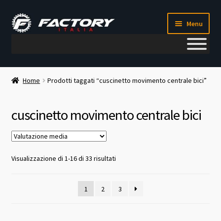
Vai
Vai
Menu
alla
al
navigazione
contenuto
Il mio account
Home
Prodotti taggati “cuscinetto movimento centrale bici”
Metodi di pagamento
cuscinetto movimento centrale bici
Chi siamo
Contatti
Valutazione
Visualizzazione di 1-16 di 33 risultati
media
Blog
1
2
3
Corso meccanico bici