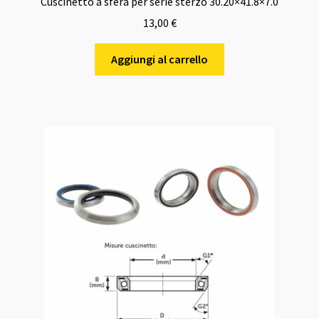
Cuscinetto a sfera per serie sterzo 30.20×41.8×7.0
13,00
€
Aggiungi al carrello