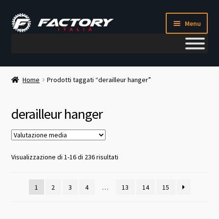
Vai
Vai
Menu
alla
al
navigazione
contenuto
Il mio account
Home
Prodotti taggati “derailleur hanger”
Metodi di pagamento
derailleur hanger
Chi siamo
Contatti
Valutazione
Visualizzazione di 1-16 di 236 risultati
media
Blog
1
2
3
4
…
13
14
15
Corso meccanico bici