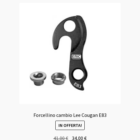
Forcellino cambio Lee Cougan E83
IN OFFERTA!
Il
Il
41,00
€
34,00
€