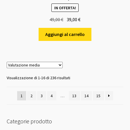
IN OFFERTA!
Il
Il
49,00
€
39,00
€
prezzo
prezzo
originale
attuale
Aggiungi al carrello
era:
è:
49,00 €.
39,00 €.
Valutazione
Visualizzazione di 1-16 di 236 risultati
media
1
2
3
4
…
13
14
15
Categorie prodotto