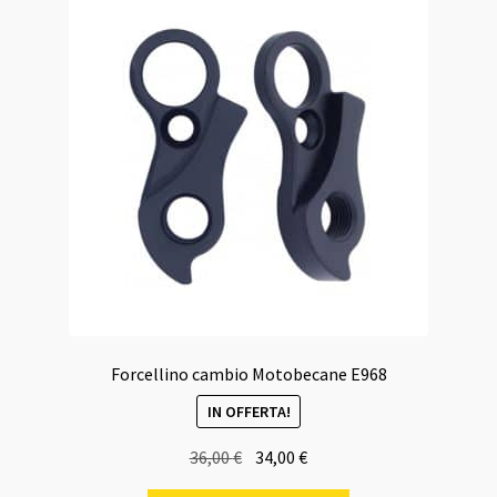
Forcellino cambio Motobecane E968
IN OFFERTA!
Il
Il
36,00
€
34,00
€
prezzo
prezzo