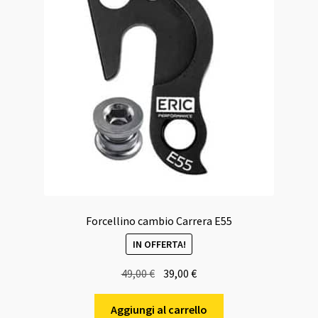
Forcellino cambio Carrera E55
IN OFFERTA!
Il
Il
49,00
€
39,00
€
prezzo
prezzo
originale
attuale
Aggiungi al carrello