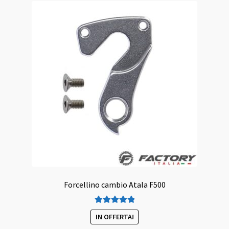
Forcellino cambio Atala F500
Valutato
5.00
IN OFFERTA!
su 5