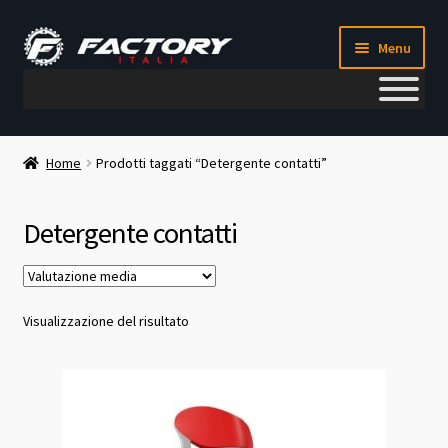
Vai
Vai
Menu
alla
al
navigazione
contenuto
Il mio account
Home
Prodotti taggati “Detergente contatti”
Metodi di pagamento
Detergente contatti
Chi siamo
Contatti
Visualizzazione del risultato
Blog
Corso meccanico bici