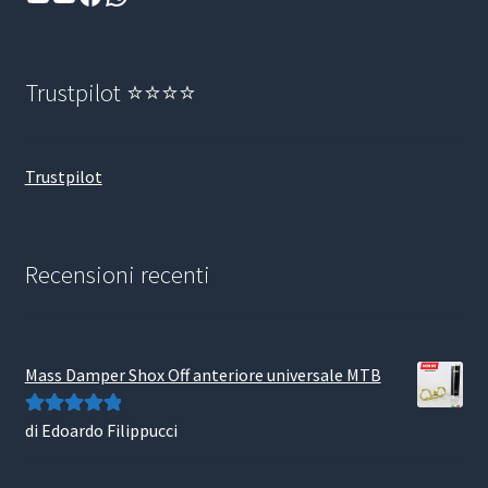
Trustpilot ⭐⭐⭐⭐
Trustpilot
Recensioni recenti
Mass Damper Shox Off anteriore universale MTB
di Edoardo Filippucci
Valutato
5
su
5