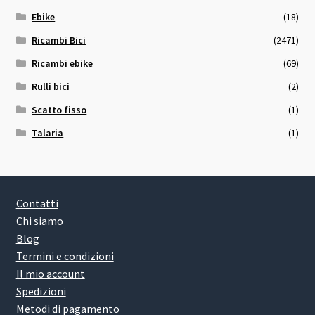
Ebike
(18)
Ricambi Bici
(2471)
Ricambi ebike
(69)
Rulli bici
(2)
Scatto fisso
(1)
Talaria
(1)
Contatti
Chi siamo
Blog
Termini e condizioni
Il mio account
Spedizioni
Metodi di pagamento