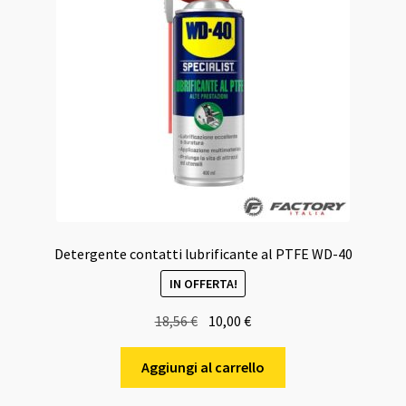
Detergente contatti lubrificante al PTFE WD-40
IN OFFERTA!
Il
Il
18,56
€
10,00
€
prezzo
prezzo
originale
attuale
Aggiungi al carrello
era:
è: