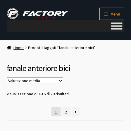
Vai
Vai
Menu
alla
al
navigazione
contenuto
Il mio account
Home
Prodotti taggati “fanale anteriore bici”
Metodi di pagamento
fanale anteriore bici
Chi siamo
Contatti
Valutazione
Visualizzazione di 1-16 di 20 risultati
media
Blog
1
2
Corso meccanico bici