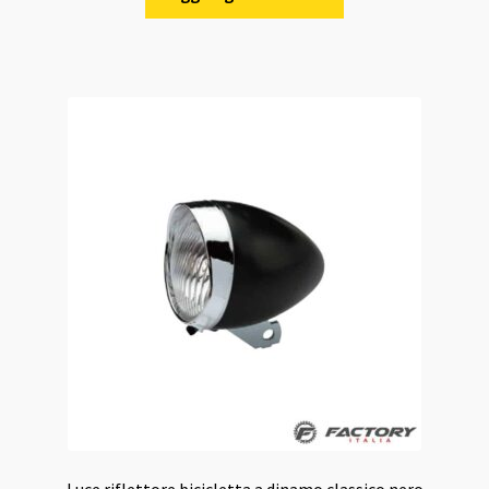
Luce riflettore bicicletta a dinamo classico nero