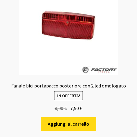
Fanale bici portapacco posteriore con 2 led omologato
IN OFFERTA!
Il
Il
8,00
€
7,50
€
prezzo
prezzo
originale
attuale
Aggiungi al carrello
era:
è: