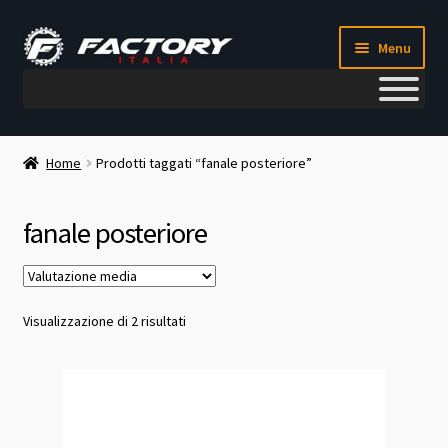
Vai
Vai
Menu
alla
al
navigazione
contenuto
Il mio account
Home
Prodotti taggati “fanale posteriore”
Metodi di pagamento
fanale posteriore
Chi siamo
Contatti
Valutazione
Visualizzazione di 2 risultati
media
Blog
Corso meccanico bici