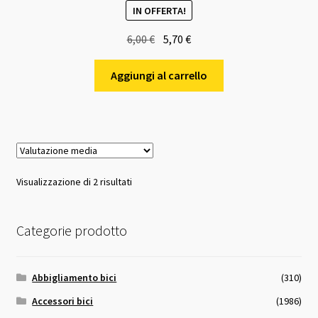
IN OFFERTA!
Il
Il
6,00
€
5,70
€
prezzo
prezzo
originale
attuale
Aggiungi al carrello
era:
è:
6,00 €.
5,70 €.
Valutazione
Visualizzazione di 2 risultati
media
Categorie prodotto
Abbigliamento bici
(310)
Accessori bici
(1986)