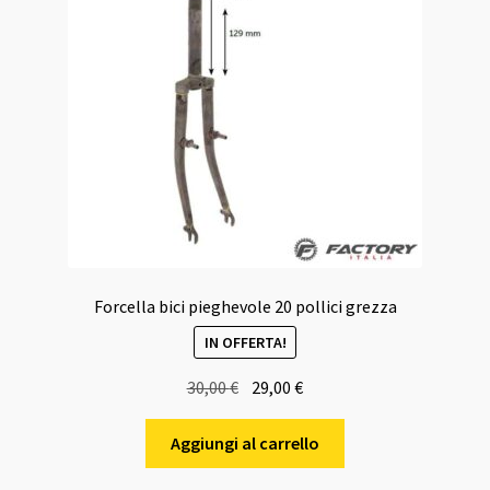
Forcella bici pieghevole 20 pollici grezza
IN OFFERTA!
Il
Il
30,00
€
29,00
€
prezzo
prezzo
originale
attuale
Aggiungi al carrello
era:
è: