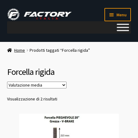
Vai
Vai
Menu
alla
al
navigazione
contenuto
Il mio account
Home
Prodotti taggati “Forcella rigida”
Metodi di pagamento
Forcella rigida
Chi siamo
Contatti
Valutazione
Visualizzazione di 2 risultati
media
Blog
Corso meccanico bici