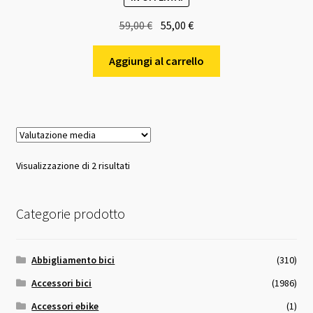
Il
Il
59,00
€
55,00
€
prezzo
prezzo
originale
attuale
Aggiungi al carrello
era:
è:
59,00 €.
55,00 €.
Valutazione
Visualizzazione di 2 risultati
media
Categorie prodotto
Abbigliamento bici
(310)
Accessori bici
(1986)
Accessori ebike
(1)