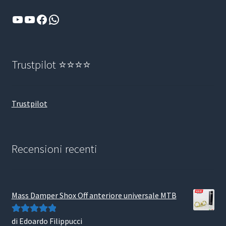
YouTube
YouTube
Facebook
WhatsApp
Trustpilot ⭐⭐⭐⭐
Trustpilot
Recensioni recenti
Mass Damper Shox Off anteriore universale MTB
di Edoardo Filippucci
Valutato
5
su