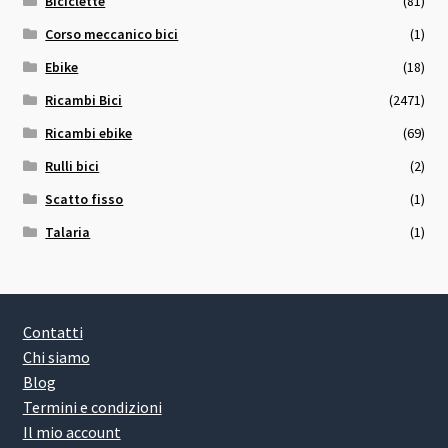
Biciclette
(81)
Corso meccanico bici
(1)
Ebike
(18)
Ricambi Bici
(2471)
Ricambi ebike
(69)
Rulli bici
(2)
Scatto fisso
(1)
Talaria
(1)
Contatti
Chi siamo
Blog
Termini e condizioni
Il mio account