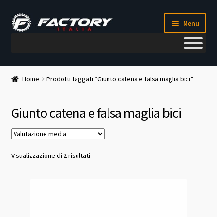
Vai
Vai
Menu
alla
al
navigazione
contenuto
Il mio account
Home
Prodotti taggati “Giunto catena e falsa maglia bici”
Metodi di pagamento
Giunto catena e falsa maglia bici
Chi siamo
Contatti
Valutazione
Visualizzazione di 2 risultati
media
Blog
Corso meccanico bici