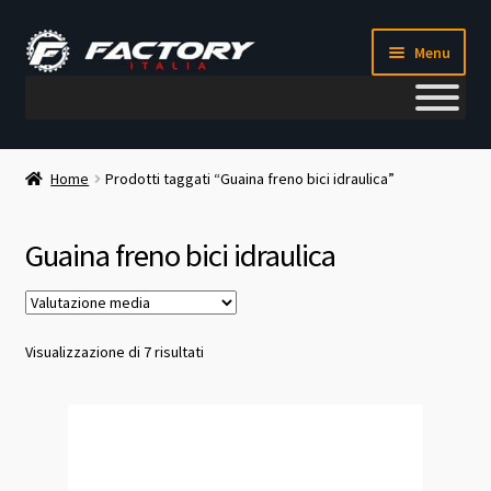
Vai
Vai
Menu
alla
al
navigazione
contenuto
Il mio account
Home
Prodotti taggati “Guaina freno bici idraulica”
Metodi di pagamento
Guaina freno bici idraulica
Chi siamo
Contatti
Valutazione
Visualizzazione di 7 risultati
media
Blog
Corso meccanico bici