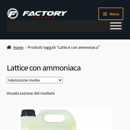
Vai
Vai
Menu
alla
al
navigazione
contenuto
Il mio account
Home
Prodotti taggati “Lattice con ammoniaca”
Metodi di pagamento
Lattice con ammoniaca
Chi siamo
Contatti
Visualizzazione del risultato
Blog
Corso meccanico bici