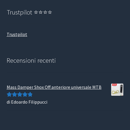
Trustpilot ⭐⭐⭐⭐
Trustpilot
Recensioni recenti
Mass Damper Shox Off anteriore universale MTB
di Edoardo Filippucci
Valutato
5
su
5