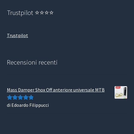
Trustpilot ⭐⭐⭐⭐
Trustpilot
Recensioni recenti
Mass Damper Shox Off anteriore universale MTB
di Edoardo Filippucci
Valutato
5
su
5