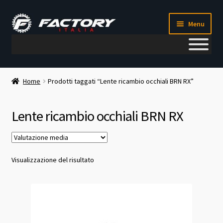
Vai
Vai
Menu
alla
al
navigazione
contenuto
Il mio account
Home
Prodotti taggati “Lente ricambio occhiali BRN RX”
Metodi di pagamento
Lente ricambio occhiali BRN RX
Chi siamo
Contatti
Visualizzazione del risultato
Blog
Corso meccanico bici