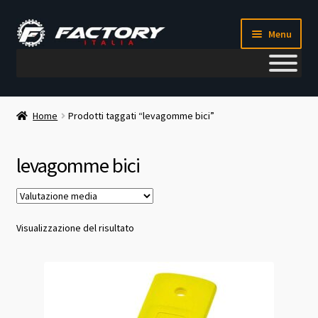
Vai
Vai
Menu
alla
al
navigazione
contenuto
Il mio account
Home
Prodotti taggati “levagomme bici”
Metodi di pagamento
levagomme bici
Chi siamo
Contatti
Visualizzazione del risultato
Blog
Corso meccanico bici