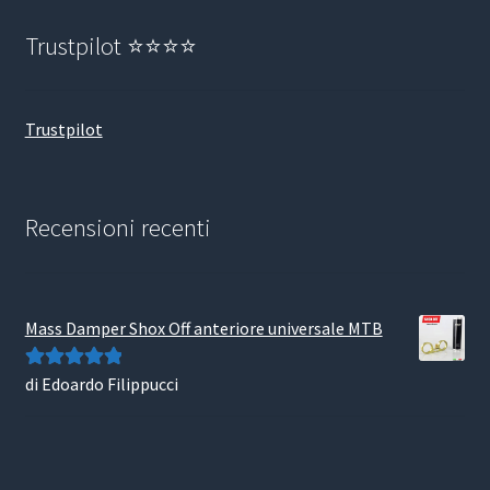
Trustpilot ⭐⭐⭐⭐
Trustpilot
Recensioni recenti
Mass Damper Shox Off anteriore universale MTB
di Edoardo Filippucci
Valutato
5
su
5