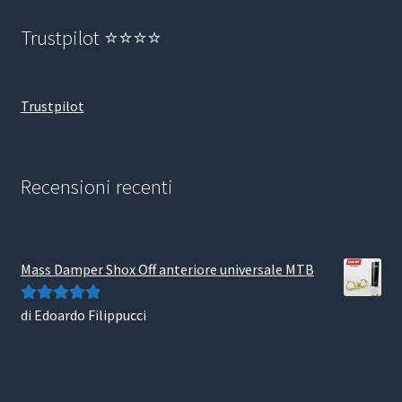
Trustpilot ⭐⭐⭐⭐
Trustpilot
Recensioni recenti
Mass Damper Shox Off anteriore universale MTB
di Edoardo Filippucci
Valutato
5
su
5