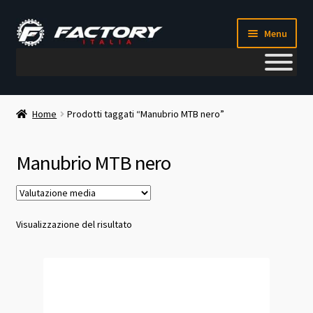
Vai
Vai
Menu
alla
al
navigazione
contenuto
Il mio account
Home
Prodotti taggati “Manubrio MTB nero”
Metodi di pagamento
Manubrio MTB nero
Chi siamo
Contatti
Visualizzazione del risultato
Blog
Corso meccanico bici