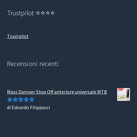
Trustpilot ⭐⭐⭐⭐
Trustpilot
Recensioni recenti
Mass Damper Shox Off anteriore universale MTB
di Edoardo Filippucci
Valutato
5
su
5