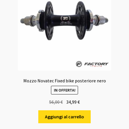
Mozzo Novatec Fixed bike posteriore nero
IN OFFERTA!
Il
Il
56,00
€
34,99
€
prezzo
prezzo
originale
attuale
Aggiungi al carrello
era:
è: