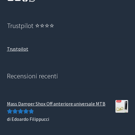
Trustpilot ⭐⭐⭐⭐
Trustpilot
Recensioni recenti
Mass Damper Shox Off anteriore universale MTB
di Edoardo Filippucci
Valutato
5
su
5