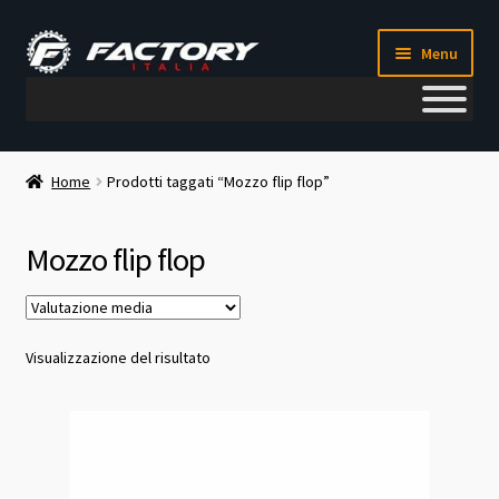
Vai
Vai
Menu
alla
al
navigazione
contenuto
Il mio account
Home
Prodotti taggati “Mozzo flip flop”
Metodi di pagamento
Mozzo flip flop
Chi siamo
Contatti
Visualizzazione del risultato
Blog
Corso meccanico bici