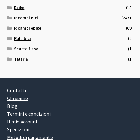
Ebike
(18)
Ricambi Bici
(2471)
Ricambi ebike
(69)
Rulli bici
(2)
Scatto fisso
(1)
Talaria
(1)
Contatti
Chi siamo
Blog
Termini e condizioni
Il mio account
Spedizioni
Metodi di pagamento