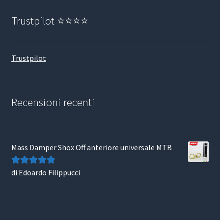
Trustpilot ⭐⭐⭐⭐
Trustpilot
Recensioni recenti
Mass Damper Shox Off anteriore universale MTB
di Edoardo Filippucci
Valutato
5
su
5