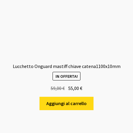
Lucchetto Onguard mastiff chiave catena1100x10mm
IN OFFERTA!
Il
Il
59,00
€
55,00
€
prezzo
prezzo
originale
attuale
Aggiungi al carrello
era:
è:
59,00 €.
55,00 €.