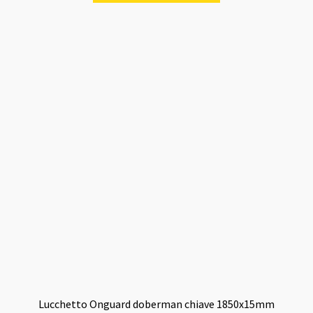
era:
è:
38,00 €.
35,00 €.
Lucchetto Onguard doberman chiave 1850x15mm