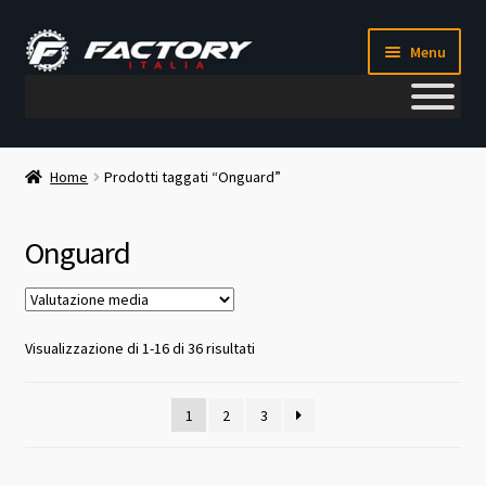
Vai
Vai
Menu
alla
al
navigazione
contenuto
Il mio account
Home
Prodotti taggati “Onguard”
Metodi di pagamento
Onguard
Chi siamo
Contatti
Valutazione
Visualizzazione di 1-16 di 36 risultati
media
Blog
1
2
3
Corso meccanico bici