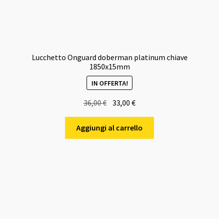
Lucchetto Onguard doberman platinum chiave
1850x15mm
IN OFFERTA!
Il
Il
36,00
€
33,00
€
prezzo
prezzo
originale
attuale
Aggiungi al carrello
era:
è:
36,00 €.
33,00 €.