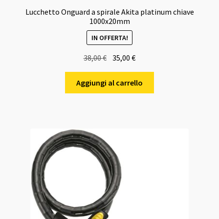
Lucchetto Onguard a spirale Akita platinum chiave
1000x20mm
IN OFFERTA!
Il
Il
38,00
€
35,00
€
prezzo
prezzo
originale
attuale
Aggiungi al carrello
era:
è:
38,00 €.
35,00 €.