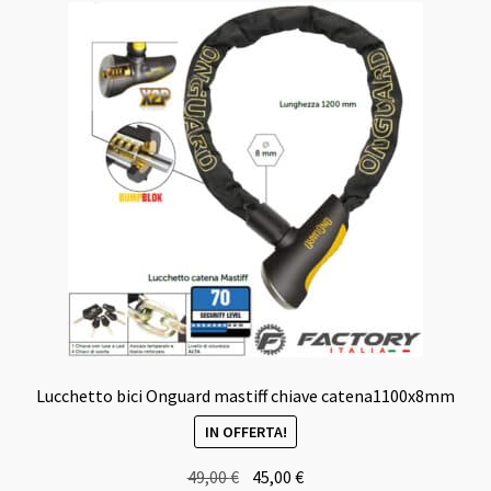
Lucchetto bici Onguard mastiff chiave catena1100x8mm
IN OFFERTA!
Il
Il
49,00
€
45,00
€