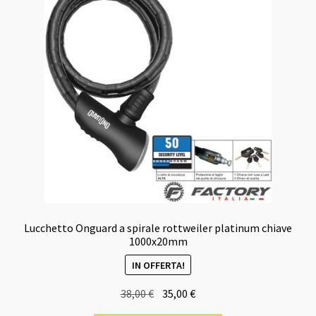
Lucchetto Onguard a spirale rottweiler platinum chiave
1000x20mm
IN OFFERTA!
Il
Il
38,00
€
35,00
€
prezzo
prezzo