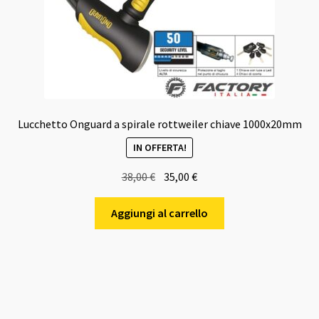
Lucchetto Onguard a spirale rottweiler chiave 1000x20mm
IN OFFERTA!
Il
Il
38,00
€
35,00
€
prezzo
prezzo
originale
attuale
Aggiungi al carrello
era:
è:
38,00 €.
35,00 €.