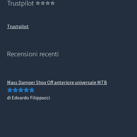
Trustpilot ⭐⭐⭐⭐
Trustpilot
Recensioni recenti
Mass Damper Shox Off anteriore universale MTB
di Edoardo Filippucci
Valutato
5
su
5