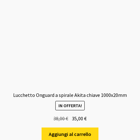
Lucchetto Onguard a spirale Akita chiave 1000x20mm
IN OFFERTA!
Il
Il
38,00
€
35,00
€
prezzo
prezzo
originale
attuale
Aggiungi al carrello