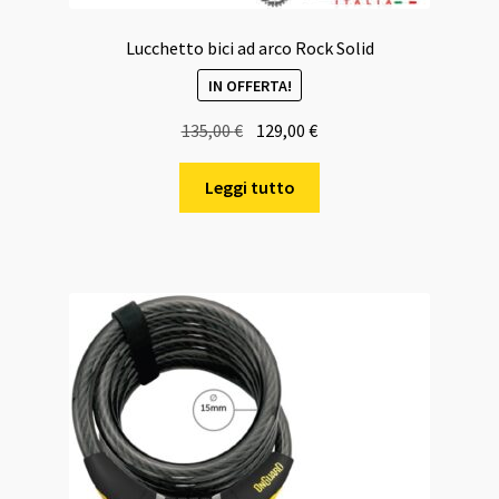
Lucchetto bici ad arco Rock Solid
IN OFFERTA!
Il
Il
135,00
€
129,00
€
prezzo
prezzo
originale
attuale
Leggi tutto
era:
è:
135,00 €.
129,00 €.