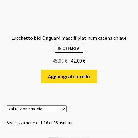
Lucchetto bici Onguard mastiff platinum catena chiave
IN OFFERTA!
Il
Il
45,00
€
42,00
€
prezzo
prezzo
originale
attuale
Aggiungi al carrello
era:
è:
45,00 €.
42,00 €.
Valutazione
Visualizzazione di 1-16 di 36 risultati
media