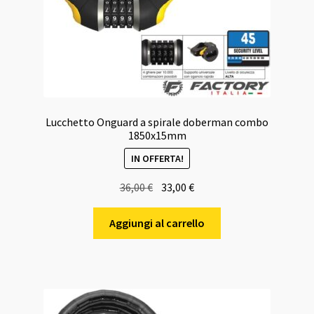
Lucchetto Onguard a spirale doberman combo
1850x15mm
IN OFFERTA!
Il
Il
36,00
€
33,00
€
prezzo
prezzo
originale
attuale
Aggiungi al carrello
era:
è:
36,00 €.
33,00 €.