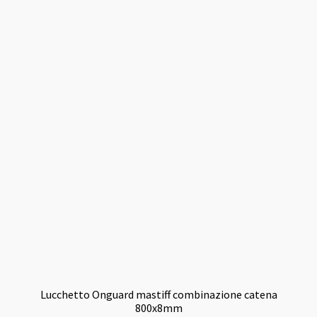
38,00 €.
35,00 €.
Lucchetto Onguard mastiff combinazione catena
800x8mm