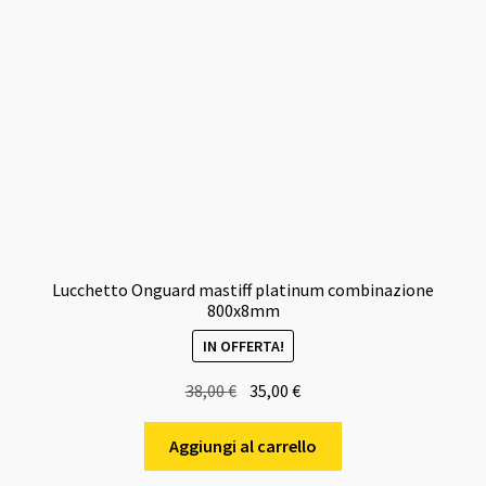
Lucchetto Onguard mastiff platinum combinazione
800x8mm
IN OFFERTA!
Il
Il
38,00
€
35,00
€
prezzo
prezzo
originale
attuale
Aggiungi al carrello
era:
è: