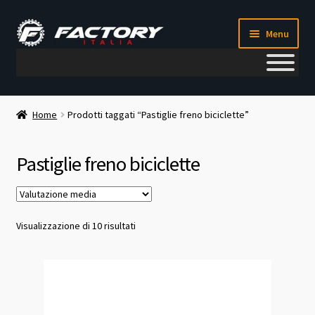
Vai
Vai
Menu
alla
al
navigazione
contenuto
Il mio account
Home
Prodotti taggati “Pastiglie freno biciclette”
Metodi di pagamento
Pastiglie freno biciclette
Chi siamo
Contatti
Valutazione
Visualizzazione di 10 risultati
media
Blog
Corso meccanico bici