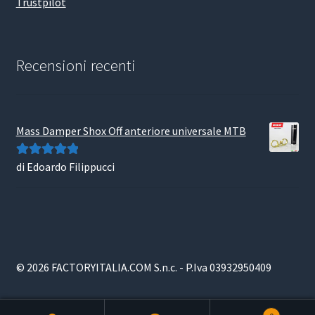
Trustpilot
Recensioni recenti
Mass Damper Shox Off anteriore universale MTB
di Edoardo Filippucci
Valutato
5
su
5
© 2026 FACTORYITALIA.COM S.n.c. - P.Iva 03932950409