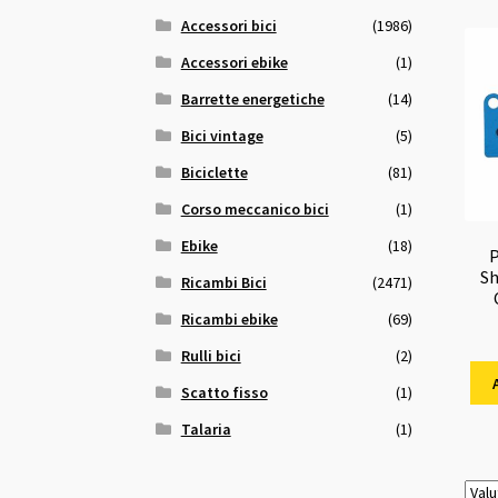
Accessori bici
(1986)
Accessori ebike
(1)
Barrette energetiche
(14)
Bici vintage
(5)
Biciclette
(81)
Corso meccanico bici
(1)
Ebike
(18)
P
Sh
Ricambi Bici
(2471)
Ricambi ebike
(69)
Rulli bici
(2)
Scatto fisso
(1)
Talaria
(1)