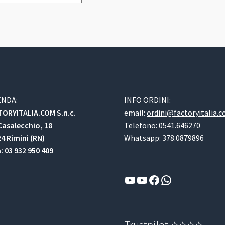
ENDA:
INFO ORDINI:
ORYITALIA.COM S.n.c.
email:
ordini@factoryitalia.
Casalecchio, 18
Telefono: 0541.646270
4 Rimini (RN)
Whatsapp: 378.0879896
a: 03 932 950 409
YouTube
YouTube
Facebook
WhatsApp