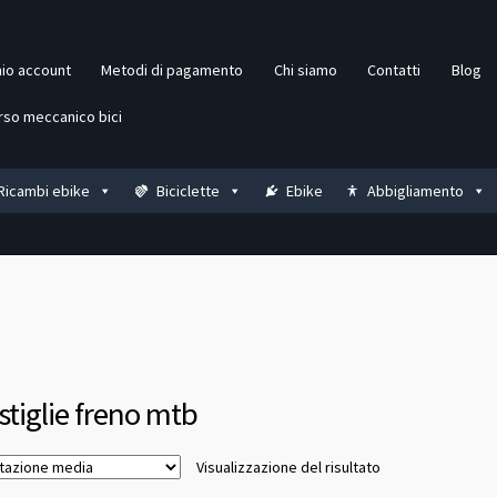
mio account
Metodi di pagamento
Chi siamo
Contatti
Blog
rso meccanico bici
Ricambi ebike
Biciclette
Ebike
Abbigliamento
stiglie freno mtb
Visualizzazione del risultato