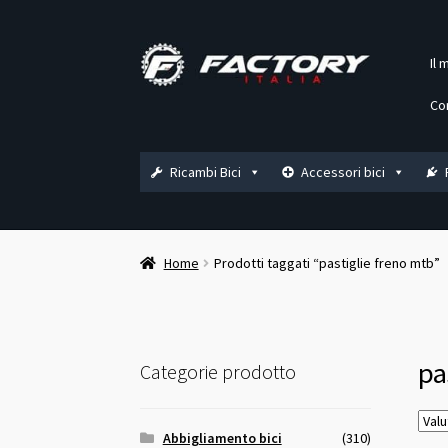
Vai
Vai
Il 
alla
al
navigazione
contenuto
Co
Ricambi Bici
Accessori bici
Home
Prodotti taggati “pastiglie freno mtb”
pa
Categorie prodotto
Abbigliamento bici
(310)