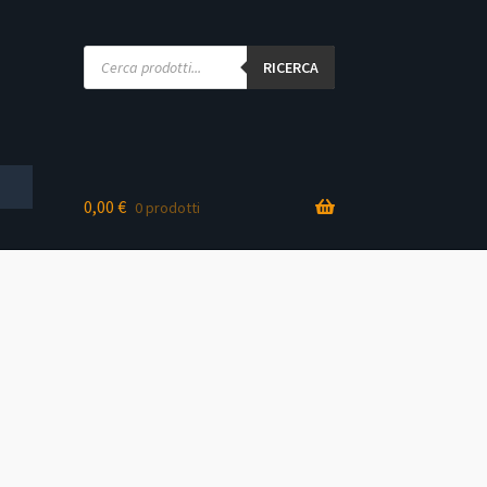
Products
search
RICERCA
0,00
€
0 prodotti