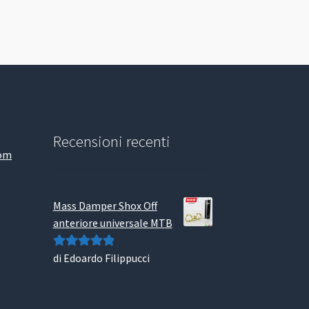
Recensioni recenti
com
Mass Damper Shox Off
anteriore universale MTB
di Edoardo Filippucci
Valutato
5
su
5